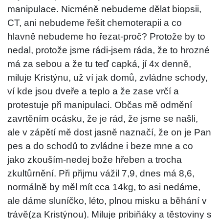
manipulace. Nicméně nebudeme dělat biopsii,
CT, ani nebudeme řešit chemoterapii a co
hlavně nebudeme ho řezat-proč? Protože by to
nedal, protože jsme rádi-jsem ráda, že to hrozné
má za sebou a že tu teď capká, jí 4x denně,
miluje Kristýnu, už ví jak domů, zvládne schody,
ví kde jsou dveře a teplo a že zase vrčí a
protestuje při manipulaci. Občas mě odmění
zavrtěním ocásku, že je rád, že jsme se našli,
ale v zápětí mě dost jasně naznačí, že on je Pan
pes a do schodů to zvládne i beze mne a co
jako zkouším-nedej bože hřeben a trocha
zkultůrnění. Při přijmu vážil 7,9, dnes má 8,6,
normálně by měl mít cca 14kg, to asi nedáme,
ale dáme sluníčko, léto, plnou misku a běhání v
trávě(za Kristýnou). Miluje pribiňáky a těstoviny s