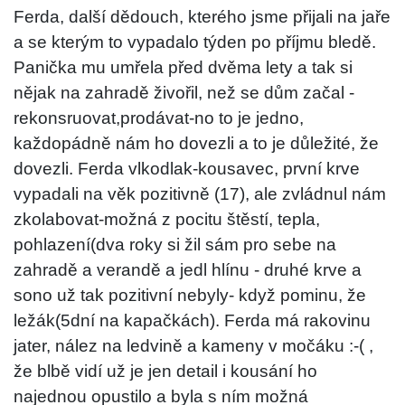
Ferda, další dědouch, kterého jsme přijali na jaře
a se kterým to vypadalo týden po příjmu bledě.
Panička mu umřela před dvěma lety a tak si
nějak na zahradě živořil, než se dům začal -
rekonsruovat,prodávat-no to je jedno,
každopádně nám ho dovezli a to je důležité, že
dovezli. Ferda vlkodlak-kousavec, první krve
vypadali na věk pozitivně (17), ale zvládnul nám
zkolabovat-možná z pocitu štěstí, tepla,
pohlazení(dva roky si žil sám pro sebe na
zahradě a verandě a jedl hlínu - druhé krve a
sono už tak pozitivní nebyly- když pominu, že
ležák(5dní na kapačkách). Ferda má rakovinu
jater, nález na ledvině a kameny v močáku :-( ,
že blbě vidí už je jen detail i kousání ho
najednou opustilo a byla s ním možná