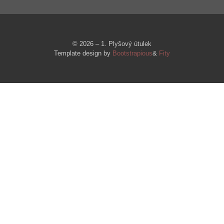
© 2026 – 1. Plyšový útulek
Template design by
Bootstrapious
&
Fity