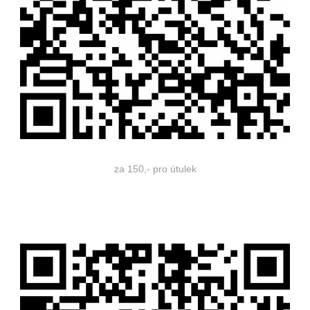
za 150,- pro útulek