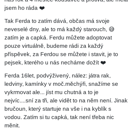
jsem ho ráda ❤️
Tak Ferda to zatím dává, občas má svoje
neveselé dny, ale to má každý starouch, 😅
zatím je a capká. Ferdu
můžete adoptovat
pouze virtuálně, budeme rádi za každý
příspěvek, za Ferdou se můžete i stavit, je to
pejsek, kterého u nás necháme dožít ❤️
Ferda 16let, podvýživený, nález: játra rak,
ledviny, kamínky v moč.měchýři, snažíme se
vykrmovat ale... jíst mu chutná a to je
nejvíc....sní za tři, ale vidět to na něm není. Jinak
bručoun, který startuje na vše i na kyblík s
vodou. Zatím si tu capká, tak není třeba nic
měnit.