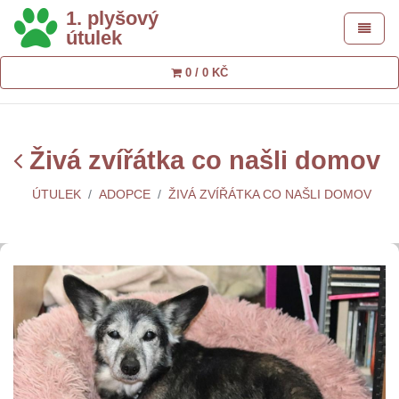
1. plyšový
Toggle 
útulek
0 / 0 KČ
Živá zvířátka co našli domov
ÚTULEK
ADOPCE
ŽIVÁ ZVÍŘÁTKA CO NAŠLI DOMOV