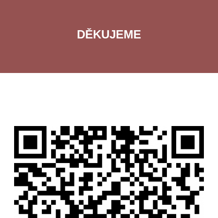
DĚKUJEME