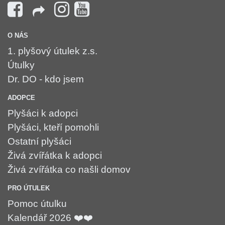
O NÁS
1. plyšový útulek z.s.
Útulky
Dr. DO - kdo jsem
ADOPCE
Plyšáci k adopci
Plyšáci, kteří pomohli
Ostatní plyšáci
Živá zvířátka k adopci
Živá zvířátka co našli domov
PRO ÚTULEK
Pomoc útulku
Kalendář 2026 ❤️❤️