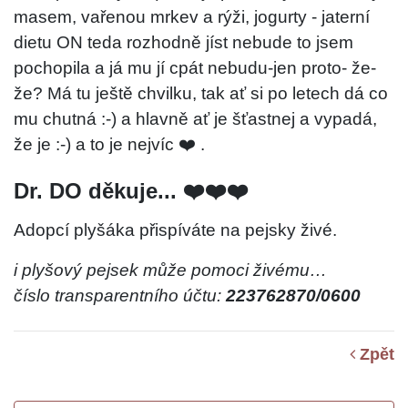
masem, vařenou mrkev a rýži, jogurty - jaterní
dietu ON teda rozhodně jíst nebude to jsem
pochopila a já mu jí cpát nebudu-jen proto- že-
že? Má tu ještě chvilku, tak ať si po letech dá co
mu chutná :-) a hlavně ať je šťastnej a vypadá,
že je :-) a to je nejvíc ❤️ .
Dr. DO děkuje... ❤️❤️❤️
Adopcí plyšáka přispíváte na pejsky živé.
i plyšový pejsek může pomoci živému…
číslo transparentního účtu:
223762870/0600
Zpět