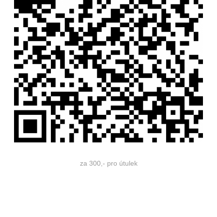
za 300,- pro útulek