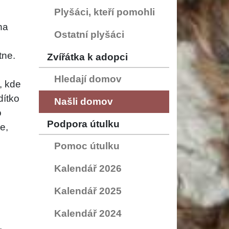
Plyšáci, kteří pomohli
na
Ostatní plyšáci
,
tne.
Zvířátka k adopci
Hledají domov
, kde
dítko
Našli domov
o
Podpora útulku
e,
Pomoc útulku
Kalendář 2026
Kalendář 2025
Kalendář 2024
.