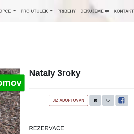
OPCE
PRO ÚTULEK
PŘÍBĚHY
DĚKUJEME ❤️
KONTAKT
Nataly 3roky
omov
JIŽ ADOPTOVÁN
REZERVACE