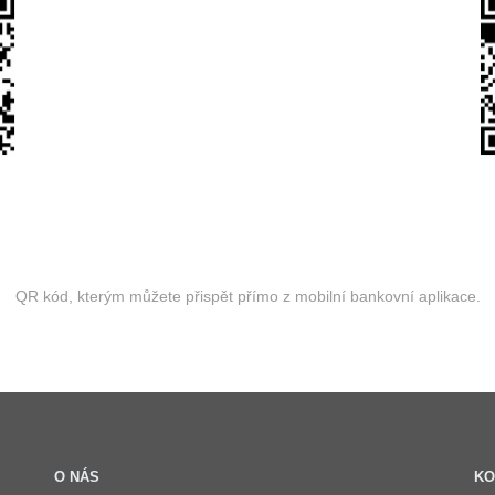
QR kód, kterým můžete přispět přímo z mobilní bankovní aplikace.
O NÁS
KO