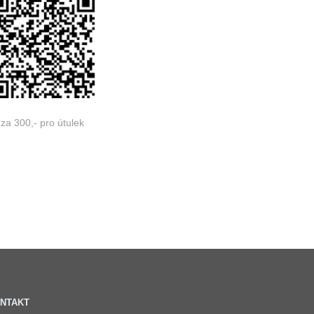
za 300,- pro útulek
NTAKT