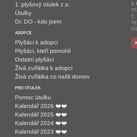
1.
1. plyšový útulek z.s.
ST
Útulky
Č.
Dr. DO - kdo jsem
TE
IČ
ADOPCE
Plyšáci k adopci
Plyšáci, kteří pomohli
Ostatní plyšáci
Živá zvířátka k adopci
Živá zvířátka co našli domov
PRO ÚTULEK
Pomoc útulku
Kalendář 2026 ❤️❤️
Kalendář 2025 ❤️❤️
Kalendář 2024 ❤️❤️
Kalendář 2023 ❤️❤️