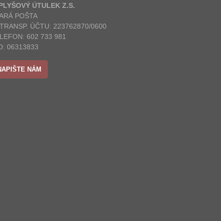
 PLYŠOVÝ ÚTULEK Z.S.
ARÁ POŠTA
 TRANSP. ÚČTU: 223762870/0600
LEFON: 602 733 981
O: 06313833
NAPIŠTE NÁM