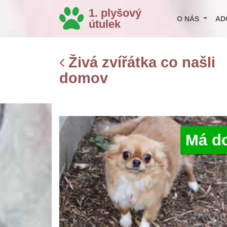
1. plyšový
O NÁS
AD
útulek
Živá zvířátka co našli
domov
Má d