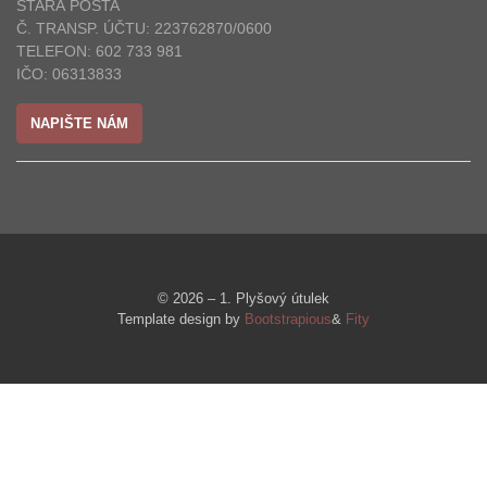
STARÁ POŠTA
Č. TRANSP. ÚČTU: 223762870/0600
TELEFON: 602 733 981
IČO: 06313833
NAPIŠTE NÁM
© 2026 – 1. Plyšový útulek
Template design by
Bootstrapious
&
Fity