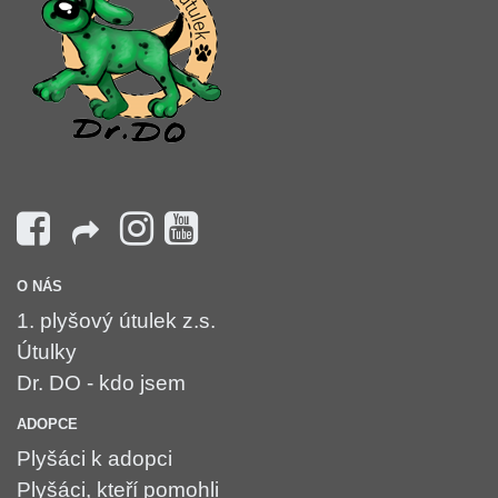
O NÁS
1. plyšový útulek z.s.
Útulky
Dr. DO - kdo jsem
ADOPCE
Plyšáci k adopci
Plyšáci, kteří pomohli