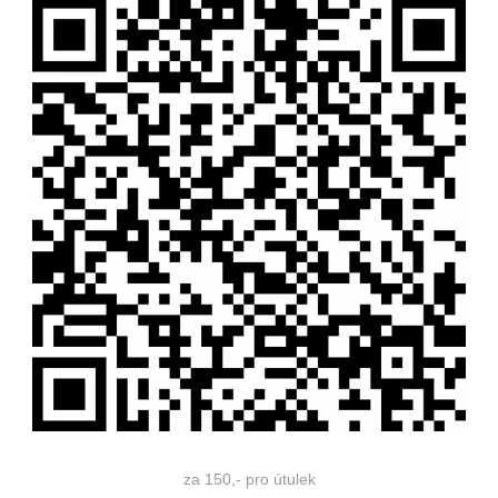
za 150,- pro útulek