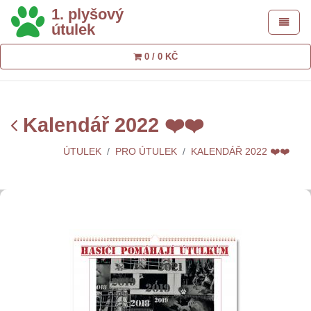
1. plyšový
Toggle 
útulek
0 / 0 KČ
Kalendář 2022 ❤️❤️
ÚTULEK
PRO ÚTULEK
KALENDÁŘ 2022 ❤️❤️