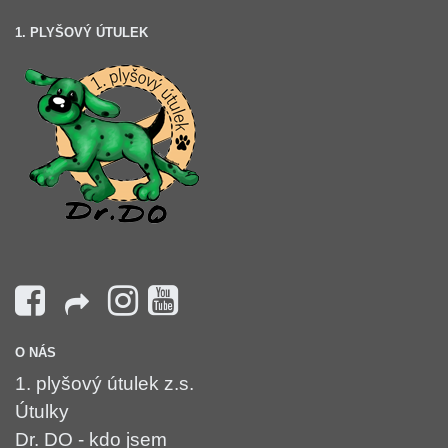
1. PLYŠOVÝ ÚTULEK
O NÁS
1. plyšový útulek z.s.
Útulky
Dr. DO - kdo jsem