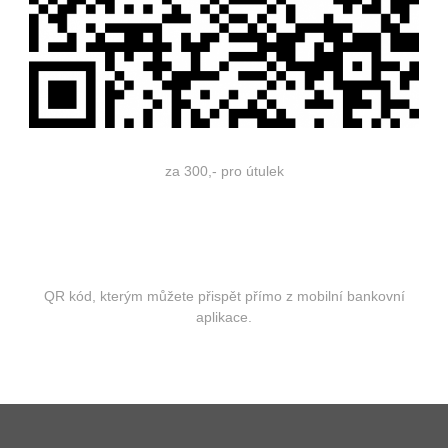
za 300,- pro útulek
QR kód, kterým můžete přispět přímo z mobilní bankovní
aplikace.