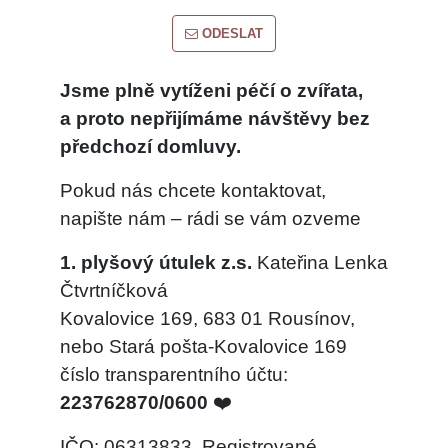
ODESLAT
Jsme plně vytíženi péčí o zvířata,
a proto nepřijímáme návštěvy bez
předchozí domluvy.
Pokud nás chcete kontaktovat,
napište nám – rádi se vám ozveme
1. plyšový útulek z.s.
Kateřina Lenka
Čtvrtníčková
Kovalovice 169, 683 01 Rousínov,
nebo Stará pošta-Kovalovice 169
číslo transparentního účtu:
223762870/0600
❤️
IČO: 06313833, Registrované