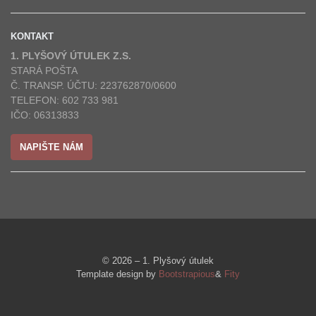
KONTAKT
1. PLYŠOVÝ ÚTULEK Z.S.
STARÁ POŠTA
Č. TRANSP. ÚČTU: 223762870/0600
TELEFON: 602 733 981
IČO: 06313833
NAPIŠTE NÁM
© 2026 – 1. Plyšový útulek
Template design by
Bootstrapious
&
Fity