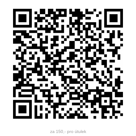
za 150,- pro útulek