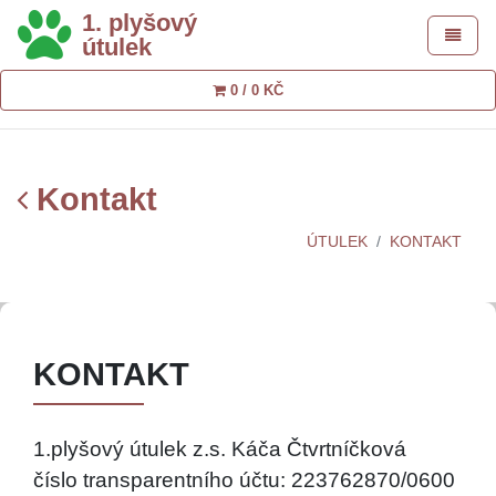
1. plyšový
Toggle 
útulek
0 / 0 KČ
Kontakt
ÚTULEK
KONTAKT
KONTAKT
1.plyšový útulek z.s. Káča Čtvrtníčková
číslo transparentního účtu: 223762870/0600