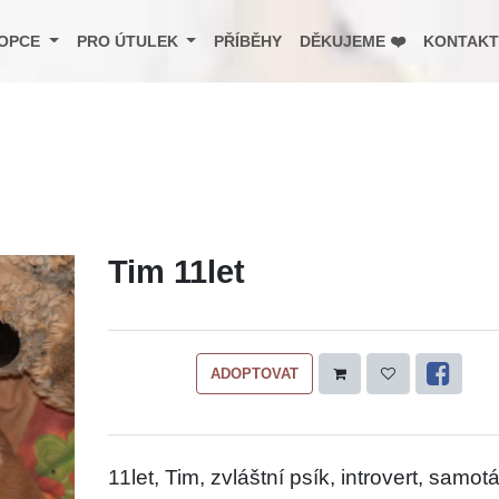
OPCE
PRO ÚTULEK
PŘÍBĚHY
DĚKUJEME ❤️
KONTAKT
Tim 11let
ADOPTOVAT
11let, Tim, zvláštní psík, introvert, samotá