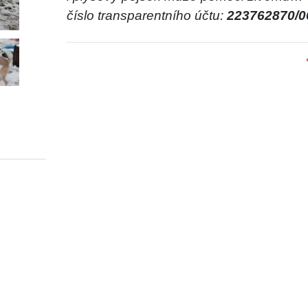
číslo transparentního účtu:
223762870/0