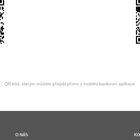
QR kód, kterým můžete přispět přímo z mobilní bankovní aplikace.
O NÁS
KO