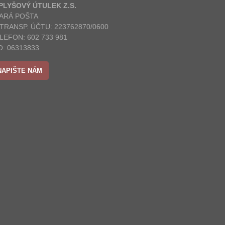
 PLYŠOVÝ ÚTULEK Z.S.
ARÁ POŠTA
 TRANSP. ÚČTU: 223762870/0600
LEFON: 602 733 981
O: 06313833
NAPIŠTE NÁM