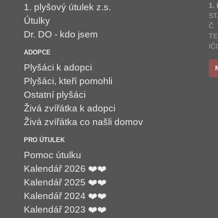
1.
1. plyšový útulek z.s.
ST
Útulky
Č.
Dr. DO - kdo jsem
TE
IČ
ADOPCE
Plyšáci k adopci
Plyšáci, kteří pomohli
Ostatní plyšáci
Živá zvířátka k adopci
Živá zvířátka co našli domov
PRO ÚTULEK
Pomoc útulku
Kalendář 2026 ❤️❤️
Kalendář 2025 ❤️❤️
Kalendář 2024 ❤️❤️
Kalendář 2023 ❤️❤️