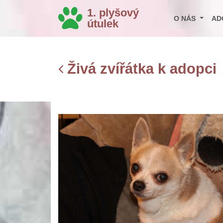
1. plyšový
O NÁS
AD
útulek
Živá zvířátka k adopci