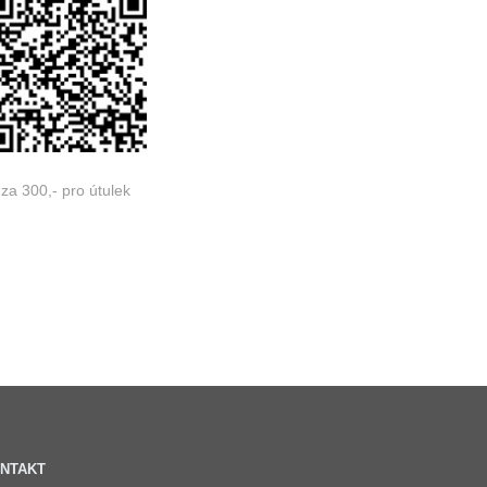
za 300,- pro útulek
NTAKT