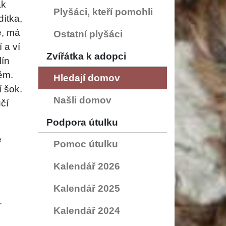
ak
Plyšáci, kteří pomohli
ítka,
ě, má
Ostatní plyšáci
 a ví
Zvířátka k adopci
lín
ěm.
Hledají domov
í šok.
Našli domov
čí
Podpora útulku
e
Pomoc útulku
Kalendář 2026
Kalendář 2025
.
Kalendář 2024