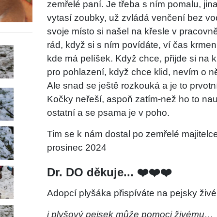
zemřelé paní. Je třeba s ním pomalu, jin
vytasí zoubky, už zvládá venčení bez vod
svoje místo si našel na křesle v pracovn
rád, když si s ním povídáte, ví čas krmení
kde má pelíšek. Když chce, přijde si na k
pro pohlazení, když chce klid, nevím o n
Ale snad se ještě rozkouká a je to prvotn
Kočky neřeší, aspoň zatím-než ho to nau
ostatní a se psama je v poho.
Tim se k nám dostal po zemřelé majitelc
prosinec 2024
Dr. DO děkuje... ❤️❤️❤️
Adopcí plyšáka přispíváte na pejsky živé
i plyšový pejsek může pomoci živému…