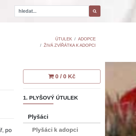
ÚTULEK
ADOPCE
ŽIVÁ ZVÍŘÁTKA K ADOPCI
0 / 0 Kč
1. PLYŠOVÝ ÚTULEK
Plyšáci
Plyšáci k adopci
ř, po