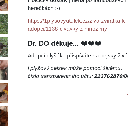
Holčičky dostaly jména po francouzkých
herečkách :-)
https://1plysovyutulek.cz/ziva-zviratka-k-
adopci/1138-civavky-z-mnozirny
Dr. DO děkuje... ❤️❤️❤️
Adopcí plyšáka přispíváte na pejsky živé
i plyšový pejsek může pomoci živému…
číslo transparentního účtu:
223762870/0