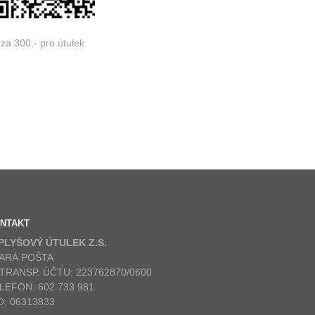
za 300,- pro útulek
NTAKT
 PLYŠOVÝ ÚTULEK Z.S.
ARÁ POŠTA
 TRANSP. ÚČTU: 223762870/0600
LEFON: 602 733 981
O: 06313833