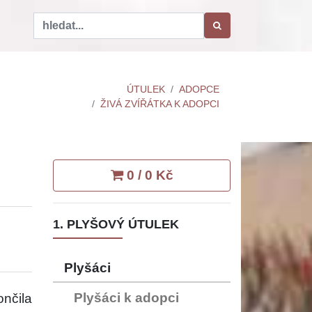
ÚTULEK
ADOPCE
ŽIVÁ ZVÍŘÁTKA K ADOPCI
0 / 0 Kč
1. PLYŠOVÝ ÚTULEK
Plyšáci
Plyšáci k adopci
ončila