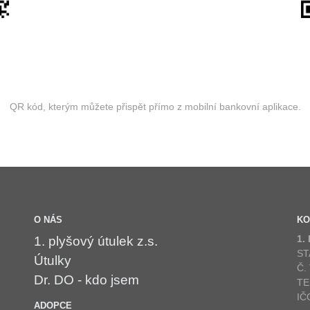
QR kód, kterým můžete přispět přímo z mobilní bankovní aplikace.
O NÁS
KO
1.
1. plyšový útulek z.s.
ST
Útulky
Č.
Dr. DO - kdo jsem
TE
IČ
ADOPCE