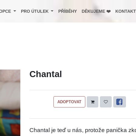
OPCE
PRO ÚTULEK
PŘÍBĚHY
DĚKUJEME ❤️
KONTAKT
Chantal
ADOPTOVAT
Chantal je teď u nás, protože panička zk