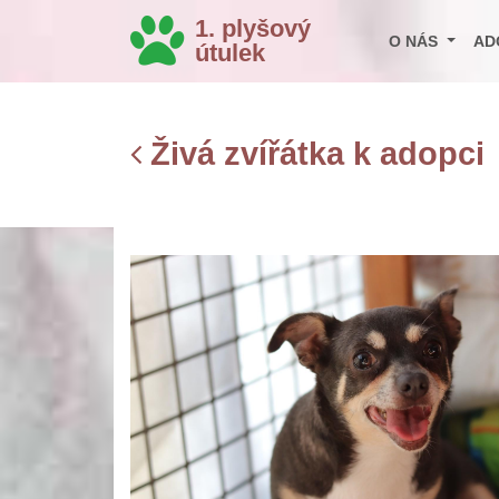
1. plyšový
O NÁS
AD
útulek
Živá zvířátka k adopci