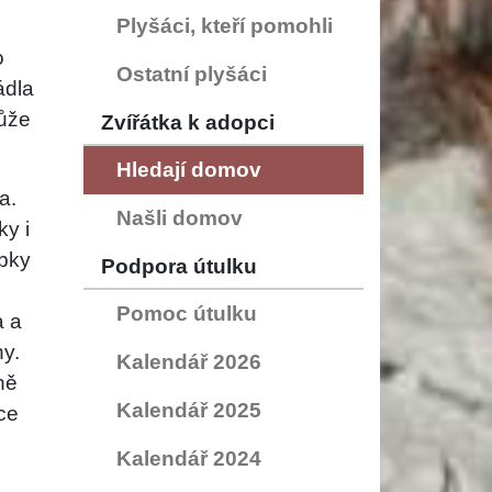
Plyšáci, kteří pomohli
o
Ostatní plyšáci
ádla
může
Zvířátka k adopci
Hledají domov
a.
Našli domov
ky i
ubky
Podpora útulku
Pomoc útulku
a a
y.
Kalendář 2026
ně
Kalendář 2025
ce
Kalendář 2024