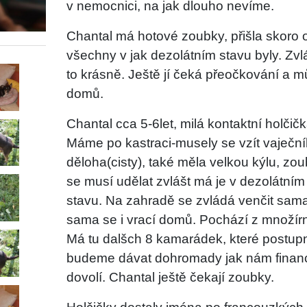
v nemocnici, na jak dlouho nevíme.
Chantal má hotové zoubky, přišla skoro 
všechny v jak dezolátním stavu byly. Zvl
to krásně. Ještě jí čeká přeočkování a 
domů.
Chantal cca 5-6let, milá kontaktní holčičk
Máme po kastraci-musely se vzít vaječní
děloha(cisty), také měla velkou kýlu, zo
se musí udělat zvlášt má je v dezolátním
stavu. Na zahradě se zvládá venčit sam
sama se i vrací domů. Pochází z množírn
Má tu dalšch 8 kamarádek, které postup
budeme dávat dohromady jak nám finan
dovolí. Chantal ještě čekají zoubky.