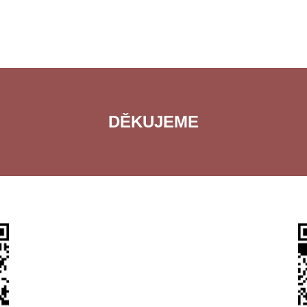
DĚKUJEME