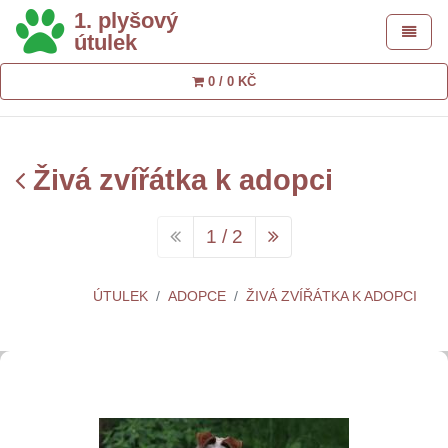
1. plyšový
Toggle 
útulek
0 / 0 KČ
Živá zvířátka k adopci
1 / 2
ÚTULEK
ADOPCE
ŽIVÁ ZVÍŘÁTKA K ADOPCI