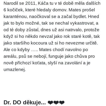
Narodil se 2011, Káča tu v té době měla dalších
6 kočiček, které hledaly domov. Mates prošel
karanténou, naočkoval se a začal bydlet. Hned
jak to bylo možné, tak se nechal vykastrovat, a
od té doby zůstal, dnes už asi natrvalo, protože
když si ho někdo nevzal jako rok staré kotě, tak
jako staršího kocoura už si ho nevezme určitě.
Ale co kdyby ….. Mates chodí navolno po
areálu, psů se nebojí, funguje jako chůva pro
nově příchozí koťata, slyší na zavolání a je
umazlenej.
Dr. DO děkuje... ❤️❤️❤️