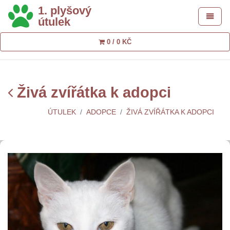
1. plyšový
Toggle 
útulek
0 / 0 KČ
Živá zvířátka k adopci
ÚTULEK
ADOPCE
ŽIVÁ ZVÍŘÁTKA K ADOPCI