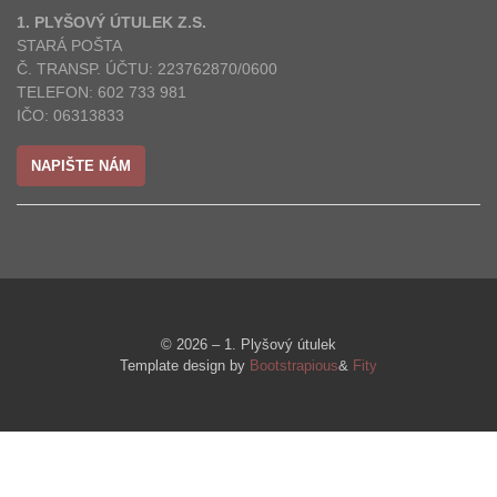
1. PLYŠOVÝ ÚTULEK Z.S.
STARÁ POŠTA
Č. TRANSP. ÚČTU: 223762870/0600
TELEFON: 602 733 981
IČO: 06313833
NAPIŠTE NÁM
© 2026 – 1. Plyšový útulek
Template design by
Bootstrapious
&
Fity