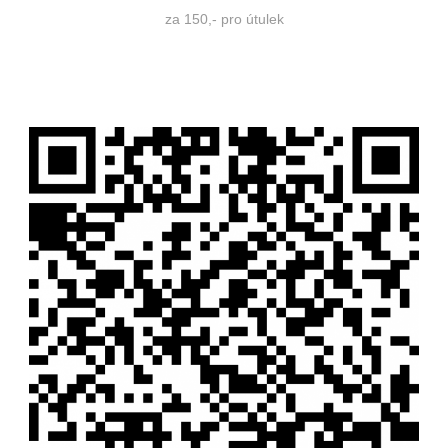
za 150,- pro útulek