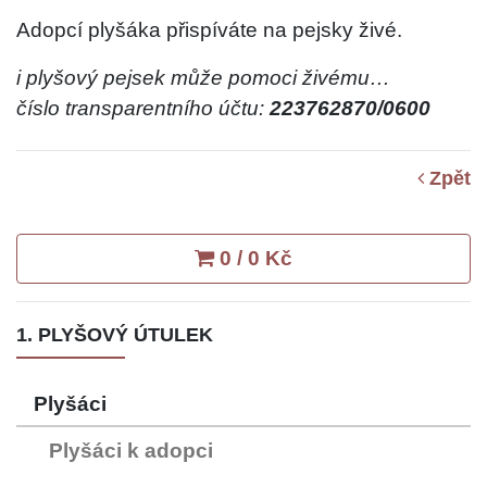
Adopcí plyšáka přispíváte na pejsky živé.
i plyšový pejsek může pomoci živému…
číslo transparentního účtu:
223762870/0600
Zpět
0 / 0 Kč
1. PLYŠOVÝ ÚTULEK
Plyšáci
Plyšáci k adopci