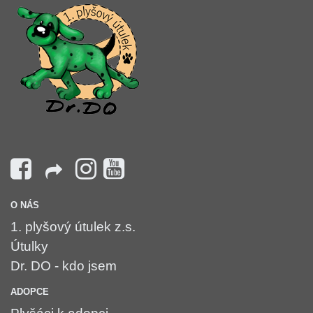
O NÁS
1. plyšový útulek z.s.
Útulky
Dr. DO - kdo jsem
ADOPCE