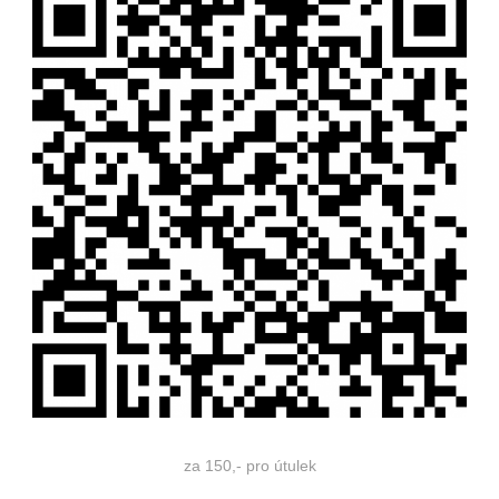
za 150,- pro útulek