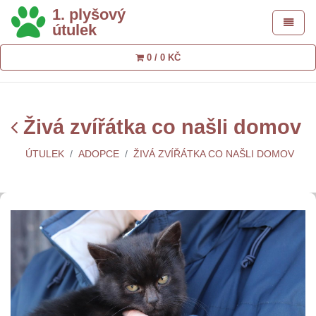
1. plyšový
Toggle 
útulek
0 / 0 KČ
Živá zvířátka co našli domov
ÚTULEK
ADOPCE
ŽIVÁ ZVÍŘÁTKA CO NAŠLI DOMOV