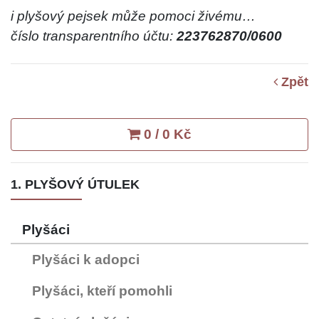
i plyšový pejsek může pomoci živému…
číslo transparentního účtu:
223762870/0600
Zpět
0 / 0 Kč
1. PLYŠOVÝ ÚTULEK
Plyšáci
Plyšáci k adopci
Plyšáci, kteří pomohli