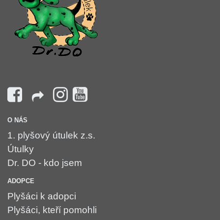
O NÁS
1. plyšový útulek z.s.
Útulky
Dr. DO - kdo jsem
ADOPCE
Plyšáci k adopci
Plyšáci, kteří pomohli