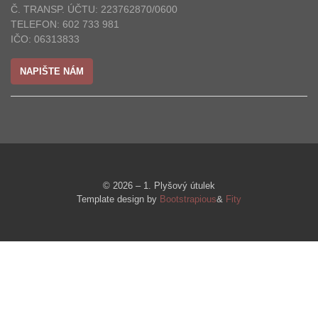
Č. TRANSP. ÚČTU: 223762870/0600
TELEFON: 602 733 981
IČO: 06313833
NAPIŠTE NÁM
© 2026 – 1. Plyšový útulek
Template design by
Bootstrapious
&
Fity