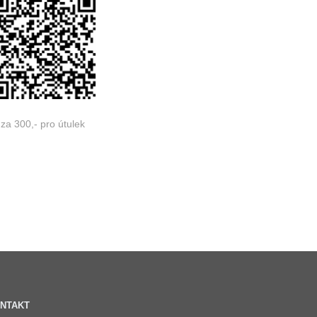
za 300,- pro útulek
NTAKT