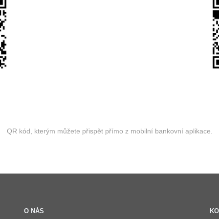
QR kód, kterým můžete přispět přímo z mobilní bankovní aplikace.
O NÁS
KO