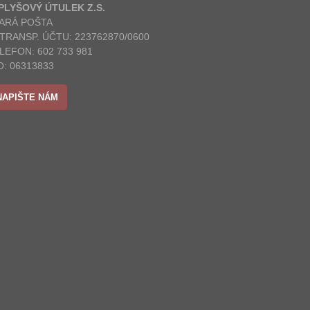
 PLYŠOVÝ ÚTULEK Z.S.
ARÁ POŠTA
 TRANSP. ÚČTU: 223762870/0600
LEFON: 602 733 981
O: 06313833
NAPIŠTE NÁM