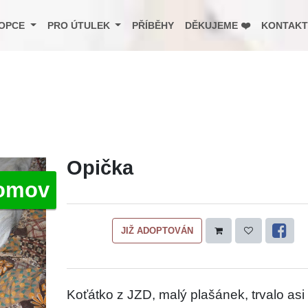
OPCE
PRO ÚTULEK
PŘÍBĚHY
DĚKUJEME ❤️
KONTAKT
Opička
omov
JIŽ ADOPTOVÁN
Koťátko z JZD, malý plašánek, trvalo asi