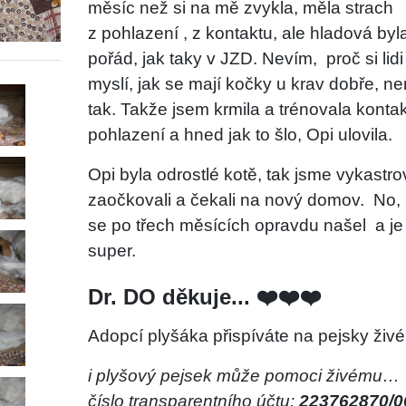
měsíc než si na mě zvykla, měla strach
z pohlazení , z kontaktu, ale hladová byl
pořád, jak taky v JZD. Nevím,
proč si lidi
myslí, jak se mají kočky u krav dobře, ne
tak. Takže jsem krmila a trénovala kontak
pohlazení a hned jak to šlo, Opi ulovila.
Opi byla odrostlé kotě, tak jsme vykastrov
zaočkovali a čekali na nový domov.
No, 
se po třech měsících opravdu našel
a je
super.
Dr. DO děkuje... ❤️❤️❤️
Adopcí plyšáka přispíváte na pejsky živé
i plyšový pejsek může pomoci živému…
číslo transparentního účtu:
223762870/0