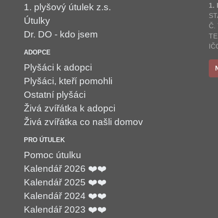
1.
1. plyšový útulek z.s.
ST
Útulky
Č.
Dr. DO - kdo jsem
TE
IČ
ADOPCE
Plyšáci k adopci
Plyšáci, kteří pomohli
Ostatní plyšáci
Živá zvířátka k adopci
Živá zvířátka co našli domov
PRO ÚTULEK
Pomoc útulku
Kalendář 2026 ❤️❤️
Kalendář 2025 ❤️❤️
Kalendář 2024 ❤️❤️
Kalendář 2023 ❤️❤️