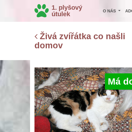
1. plyšový
O NÁS
AD
útulek
Živá zvířátka co našli
domov
Má d