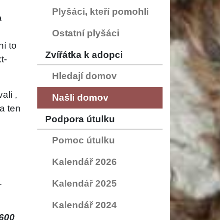
Plyšáci, kteří pomohli
a
Ostatní plyšáci
ní to
Zvířátka k adopci
t-
Hledají domov
ali ,
Našli domov
a ten
Podpora útulku
Pomoc útulku
Kalendář 2026
.
Kalendář 2025
Kalendář 2024
600