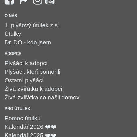
O NÁS
1. plyšový útulek z.s.
Útulky
Dr. DO - kdo jsem
ADOPCE
Plyšáci k adopci
Plyšáci, kteří pomohli
Ostatní plyšáci
Živá zvířátka k adopci
Živá zvířátka co našli domov
PRO ÚTULEK
Pomoc útulku
Kalendář 2026 ❤️❤️
Kalendář 2025 ❤️❤️