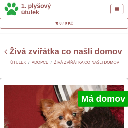
1. plyšový
Toggle 
útulek
0 / 0 KČ
Živá zvířátka co našli domov
ÚTULEK
ADOPCE
ŽIVÁ ZVÍŘÁTKA CO NAŠLI DOMOV
Má domov