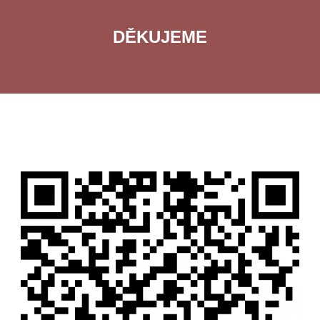
DĚKUJEME