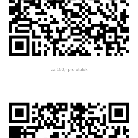
za 150,- pro útulek