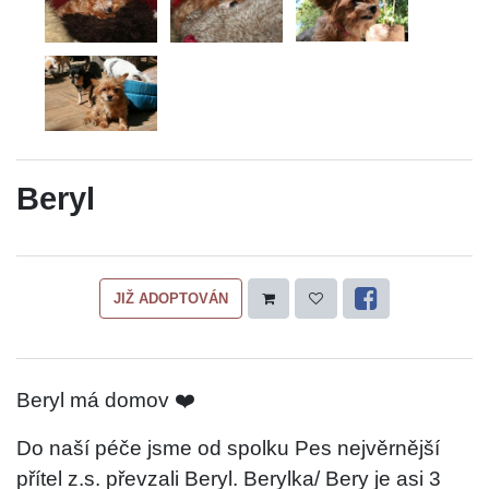
Beryl
JIŽ ADOPTOVÁN
Beryl má domov ❤️
Do naší péče jsme od spolku Pes nejvěrnější
přítel z.s. převzali Beryl. Berylka/ Bery je asi 3