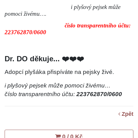
i plyšový pejsek může
pomoci živému….
číslo transparentního účtu:
223762870/0600
Dr. DO děkuje... ❤️❤️❤️
Adopcí plyšáka přispíváte na pejsky živé.
i plyšový pejsek může pomoci živému…
číslo transparentního účtu:
223762870/0600
Zpět
0 / 0 Kč