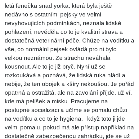
letá fenečka snad yorka, která byla ještě
nedávno s ostatními pejsky ve velmi
nevyhovujících podmínkách, neznala lidské
pohlazení, nevěděla co to je kvalitní strava a
dostatečná veterinární péče. Chůze na vodítku a
vše, co normální pejsek ovládá pro ni bylo
velkou neznámou. Ze strachu neváhala
kousnout. Ale to je již pryč. Nyní už se
rozkoukává a poznává, že lidská ruka hládí a
nebije, že ten obojek a kšíry nekoušou. Je pořád
opatrná a ostražitá, ale na zavolání příjde, už ví,
kde má pelíšek a misku. Pracujeme na
postupné socializaci a učíme se pomalu chůzi
na vodítku a co to je hygiena, i když toto ji jde
velmi pomalu, pokud má ale přístup například na
dostatečně zabezpečenou zahrádku, jde se už