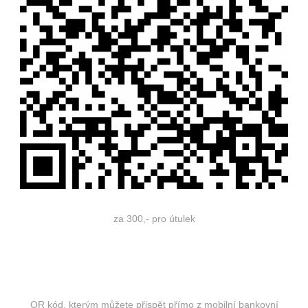
za 300,- pro útulek
QR kód, kterým můžete přispět přímo z mobilní bankovní