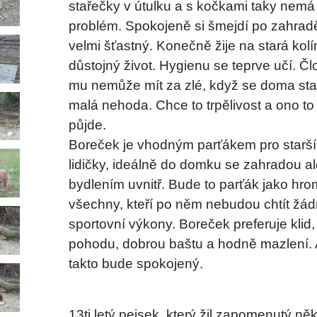
stařečky v útulku a s kočkami taky nemá
problém. Spokojeně si šmejdí po zahradě
velmi šťastný. Konečně žije na stará kol
důstojný život. Hygienu se teprve učí. Č
mu nemůže mít za zlé, když se doma st
malá nehoda. Chce to trpělivost a ono to
půjde.
Boreček je vhodným parťákem pro starší
lidičky, ideálně do domku se zahradou al
bydlením uvnitř. Bude to parťák jako hro
všechny, kteří po něm nebudou chtít žá
sportovní výkony. Boreček preferuje klid,
pohodu, dobrou baštu a hodně mazlení. 
takto bude spokojený.
13ti letý pejsek, který žil zapomenutý ně