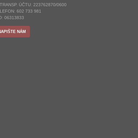
 TRANSP. ÚČTU: 223762870/0600
LEFON: 602 733 981
O: 06313833
NAPIŠTE NÁM