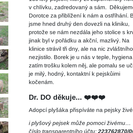
v chlívku, zadredovaný a sám.
Děkujem
Dorotce za přiblížení k nám a ostříhání. 
jsme hned druhý den dovezli na kliniku,
protože se nám nezdála jeho stolice s krv
jinak byl v pořádku a akční, mazlivý. Na
klinice strávil tři dny, ale na nic zvláštníh
nezjistilo. Borek je u nás v teple, hygiena
zatím trošku kolem něj, ale pomalu se u
je milý, hodný, kontaktní k pejskůimi
kočenám.
Dr. DO děkuje... ❤️❤️❤️
Adopcí plyšáka přispíváte na pejsky živé
i plyšový pejsek může pomoci živému…
číslo transparentního účtu:
223762870/0