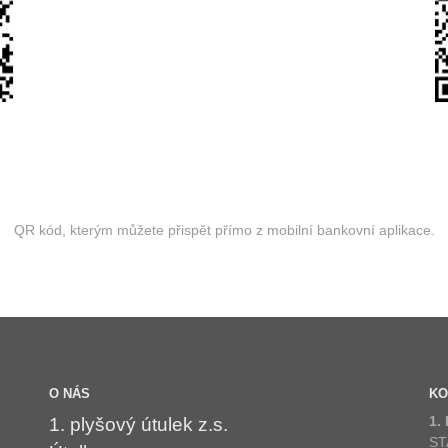
QR kód, kterým můžete přispět přímo z mobilní bankovní aplikace.
O NÁS
KO
1.
1. plyšový útulek z.s.
ST