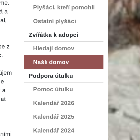
íme.
Plyšáci, kteří pomohli
á a
al,
Ostatní plyšáci
Zvířátka k adopci
se z
Hledají domov
k.
Našli domov
růjem
Podpora útulku
se
Pomoc útulku
 a
at
Kalendář 2026
Kalendář 2025
Kalendář 2024
tními