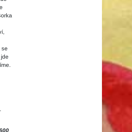
e
Borka
í,
o se
 jde
číme.
.
600