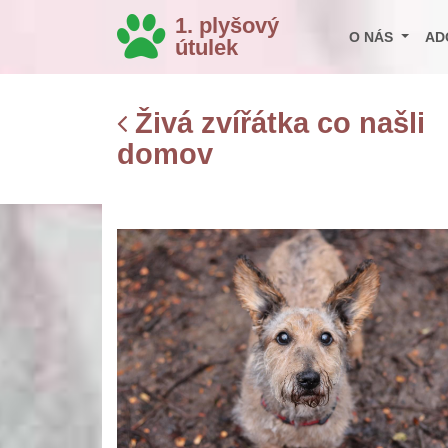
1. plyšový
O NÁS
AD
útulek
Živá zvířátka co našli
domov