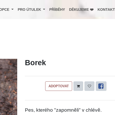
OPCE
PRO ÚTULEK
PŘÍBĚHY
DĚKUJEME ❤️
KONTAKT
Borek
ADOPTOVAT
Pes, kterého "zapomněli" v chlévě.