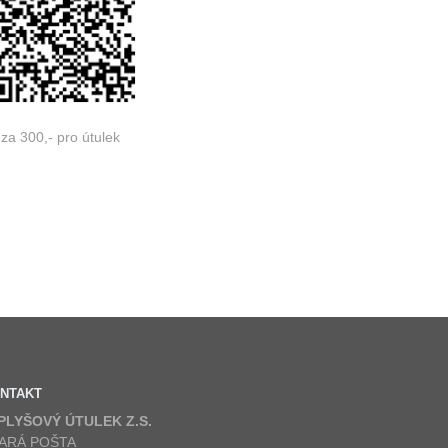
za 300,- pro útulek
NTAKT
 PLYŠOVÝ ÚTULEK Z.S.
ARÁ POŠTA