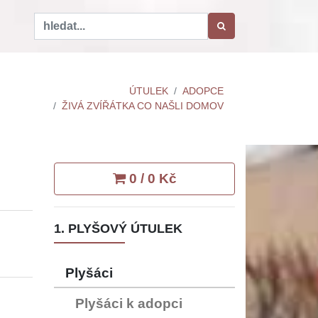
ÚTULEK
ADOPCE
ŽIVÁ ZVÍŘÁTKA CO NAŠLI DOMOV
0 / 0 Kč
1. PLYŠOVÝ ÚTULEK
Plyšáci
Plyšáci k adopci