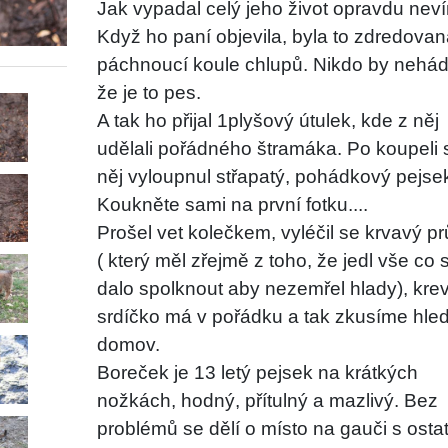
Jak vypadal celý jeho život opravdu nev
Když ho paní objevila, byla to zdredovan
páchnoucí koule chlupů. Nikdo by nehád
že je to pes.
A tak ho přijal 1plyšový útulek, kde z něj
udělali pořádného štramáka. Po koupeli 
něj vyloupnul střapatý, pohádkový pejse
Koukněte sami na první fotku....
Prošel vet kolečkem, vyléčil se krvavý p
( který měl zřejmě z toho, že jedl vše co 
dalo spolknout aby nezemřel hlady), krev
srdíčko má v pořádku a tak zkusíme hled
domov.
Boreček je 13 letý pejsek na krátkých
nožkách, hodný, přítulný a mazlivý. Bez
problémů se dělí o místo na gauči s osta