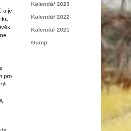
Kalendář 2023
 a je
Kalendář 2022
ínka
lověk
Kalendář 2021
ane
Gump
e
m pro
dné
A
kde