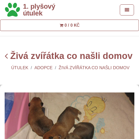
1. plyšový
Toggle 
útulek
0 / 0 KČ
Živá zvířátka co našli domov
ÚTULEK
ADOPCE
ŽIVÁ ZVÍŘÁTKA CO NAŠLI DOMOV