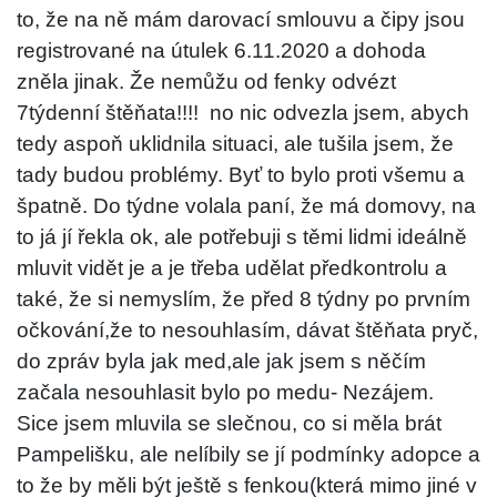
to, že na ně mám darovací smlouvu a čipy jsou
registrované na útulek 6.11.2020 a dohoda
zněla jinak. Že nemůžu od fenky odvézt
7týdenní štěňata!!!! no nic odvezla jsem, abych
tedy aspoň uklidnila situaci, ale tušila jsem, že
tady budou problémy. Byť to bylo proti všemu a
špatně. Do týdne volala paní, že má domovy, na
to já jí řekla ok, ale potřebuji s těmi lidmi ideálně
mluvit vidět je a je třeba udělat předkontrolu a
také, že si nemyslím, že před 8 týdny po prvním
očkování,že to nesouhlasím, dávat štěňata pryč,
do zpráv byla jak med,ale jak jsem s něčím
začala nesouhlasit bylo po medu- Nezájem.
Sice jsem mluvila se slečnou, co si měla brát
Pampelišku, ale nelíbily se jí podmínky adopce a
to že by měli být ještě s fenkou(která mimo jiné v