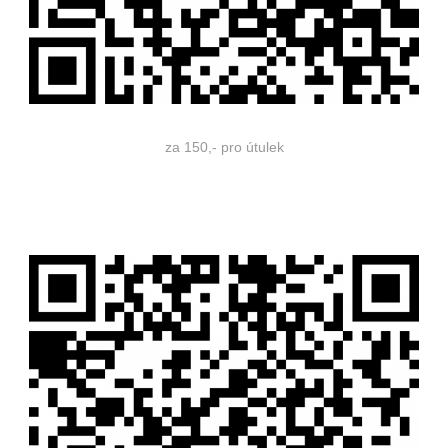
za 150,- pro útulek