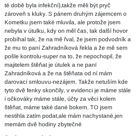
té době byla infekční),takže měli být pryč
zároveň s kluky. S pánem druhým zájemcem o
Kometku jsem také mluvila, ale protože jsem
nebyla v útulku, kdy on měl čas, tak další hovor
probíhal tak, že na mě řval, že jsem podvodník a
že mu to paní Zahradníková řekla a že mě sem
pošle kontrolu-super na to, že nepochopil, že
majitelem štěňat je útulek a ne paní
Zahradníková a že na štěňata od ní mám
darovací smlouvu-nezájem. Takže netuším kde
tyto dvě fenky skončily, v evidenci je máme stále
i očkováky máme stále, účty za věci kolem
štěňat, máme také dané bokem. TO jsem
nestihla zatím podat,ale mám nachystané,jen
memám dvě hodiny zbytečné