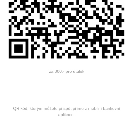
za 300,- pro útulek
QR kód, kterým můžete přispět přímo z mobilní bankovní
aplikace.