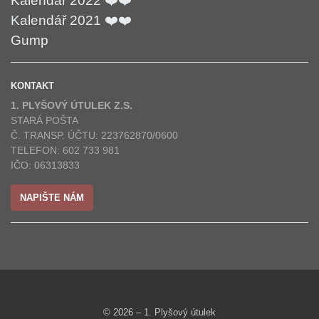
Kalendář 2022 ❤️❤️
Kalendář 2021 ❤️❤️
Gump
KONTAKT
1. PLYŠOVÝ ÚTULEK Z.S.
STARÁ POŠTA
Č. TRANSP. ÚČTU: 223762870/0600
TELEFON: 602 733 981
IČO: 06313833
NAPIŠTE NÁM
© 2026 – 1. Plyšový útulek