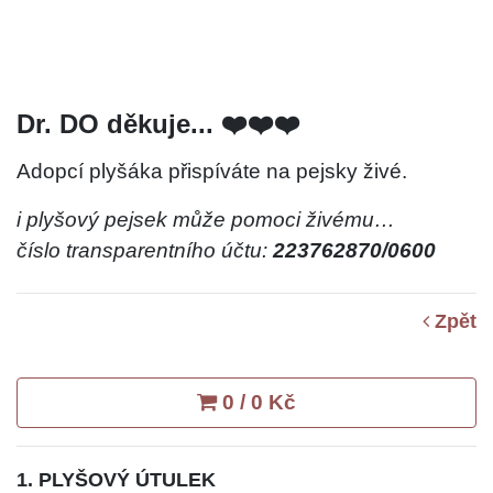
Dr. DO děkuje... ❤️❤️❤️
Adopcí plyšáka přispíváte na pejsky živé.
i plyšový pejsek může pomoci živému…
číslo transparentního účtu:
223762870/0600
Zpět
0 / 0 Kč
1. PLYŠOVÝ ÚTULEK