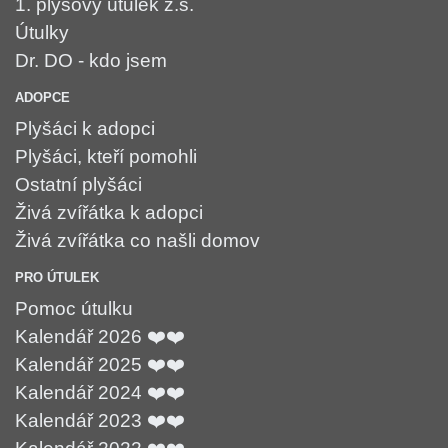
1. plyšový útulek z.s.
Útulky
Dr. DO - kdo jsem
ADOPCE
Plyšáci k adopci
Plyšáci, kteří pomohli
Ostatní plyšáci
Živá zvířátka k adopci
Živá zvířátka co našli domov
PRO ÚTULEK
Pomoc útulku
Kalendář 2026 ❤️❤️
Kalendář 2025 ❤️❤️
Kalendář 2024 ❤️❤️
Kalendář 2023 ❤️❤️