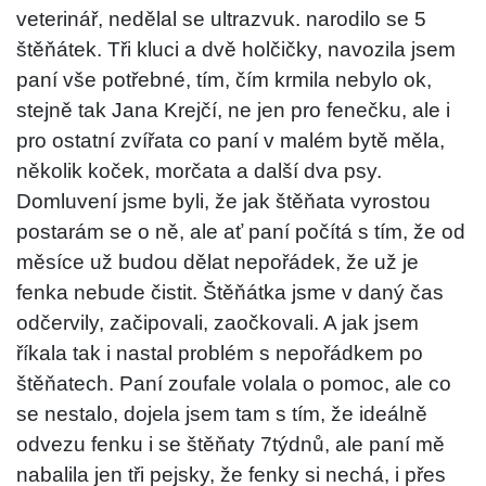
veterinář, nedělal se ultrazvuk. narodilo se 5
štěňátek. Tři kluci a dvě holčičky, navozila jsem
paní vše potřebné, tím, čím krmila nebylo ok,
stejně tak Jana Krejčí, ne jen pro fenečku, ale i
pro ostatní zvířata co paní v malém bytě měla,
několik koček, morčata a další dva psy.
Domluvení jsme byli, že jak štěňata vyrostou
postarám se o ně, ale ať paní počítá s tím, že od
měsíce už budou dělat nepořádek, že už je
fenka nebude čistit. Štěňátka jsme v daný čas
odčervily, začipovali, zaočkovali. A jak jsem
říkala tak i nastal problém s nepořádkem po
štěňatech. Paní zoufale volala o pomoc, ale co
se nestalo, dojela jsem tam s tím, že ideálně
odvezu fenku i se štěňaty 7týdnů, ale paní mě
nabalila jen tři pejsky, že fenky si nechá, i přes