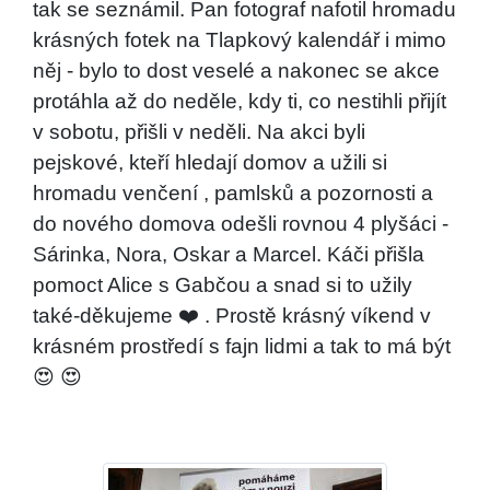
tak se seznámil. Pan fotograf nafotil hromadu
krásných fotek na Tlapkový kalendář i mimo
něj - bylo to dost veselé a nakonec se akce
protáhla až do neděle, kdy ti, co nestihli přijít
v sobotu, přišli v neděli. Na akci byli
pejskové, kteří hledají domov a užili si
hromadu venčení , pamlsků a pozornosti a
do nového domova odešli rovnou 4 plyšáci -
Sárinka, Nora, Oskar a Marcel. Káči přišla
pomoct Alice s Gabčou a snad si to užily
také-děkujeme ❤️ . Prostě krásný víkend v
krásném prostředí s fajn lidmi a tak to má být
😍 😍