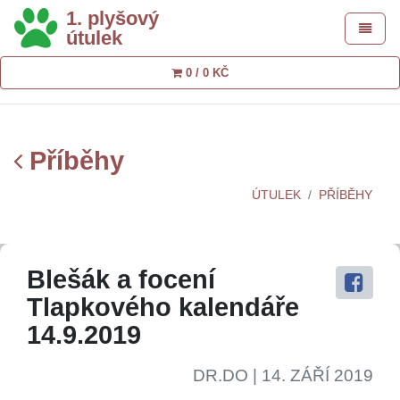
1. plyšový
Toggle 
útulek
0 / 0 KČ
Příběhy
ÚTULEK
PŘÍBĚHY
Blešák a focení
Tlapkového kalendáře
14.9.2019
DR.DO
| 14. ZÁŘÍ 2019