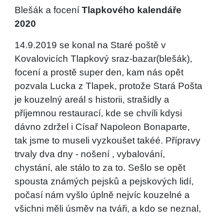
Blešák a focení
Tlapkového kalendář
e
2020
14.9.2019 se konal na Staré poště v
Kovalovicích Tlapkový sraz-bazar(blešák),
focení a prostě super den, kam nás opět
pozvala Lucka z Tlapek, protože Stará Pošta
je kouzelný areál s historii, strašidly a
příjemnou restaurací, kde se chvíli kdysi
dávno zdržel i Císař Napoleon Bonaparte,
tak jsme to museli vyzkoušet takéé. Přípravy
trvaly dva dny - nošení , vybalování,
chystání, ale stálo to za to. Sešlo se opět
spousta známých pejsků a pejskových lidí,
počasí nám vyšlo úplně nejvíc kouzelné a
všichni měli úsměv na tváři, a kdo se neznal,