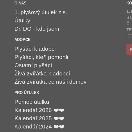
O NÁS
KO
1.
1. plyšový útulek z.s.
ST
Útulky
Č.
Dr. DO - kdo jsem
TE
IČ
ADOPCE
Plyšáci k adopci
Plyšáci, kteří pomohli
Ostatní plyšáci
Živá zvířátka k adopci
Živá zvířátka co našli domov
PRO ÚTULEK
Pomoc útulku
Kalendář 2026 ❤️❤️
Kalendář 2025 ❤️❤️
Kalendář 2024 ❤️❤️