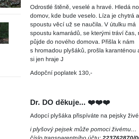
Odrostlé štěně, veselé a hravé. Hledá n
domov, kde bude veselo. Líza je chytrá 
spoustu věcí už se naučila. V útulku má
spoustu kamarádů, se kterými tráví čas,
půjde do nového domova. Přišla k nám
s hromadou plyšáků, prošla karanténou 
si jen hraje
J
Adopční poplatek 130,-
Dr. DO děkuje... ❤️❤️❤️
Adopcí plyšáka přispíváte na pejsky živé
i plyšový pejsek může pomoci živému…
číslo transparentního účtu:
223762870/0