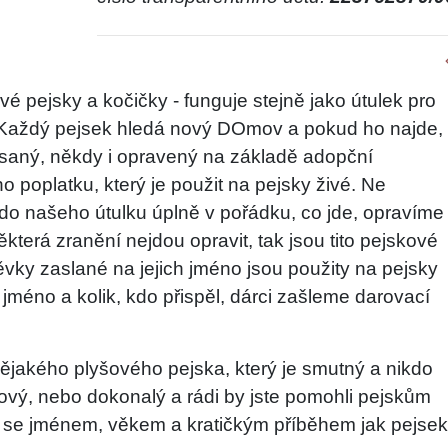
vé pejsky a kočičky - funguje stejně jako útulek pro
. Každý pejsek hledá nový DOmov a pokud ho najde,
saný, někdy i opravený na základě adopční
 poplatku, který je použit na pejsky živé. Ne
u do našeho útulku úplně v pořádku, co jde, opravíme
ěkterá zranění nejdou opravit, tak jsou tito pejskové
pěvky zaslané na jejich jméno jsou použity na pejsky
méno a kolik, kdo přispěl, dárci zašleme darovací
akého plyšového pejska, který je smutný a nikdo
nový, nebo dokonalý a rádi by jste pomohli pejskům
 se jménem, věkem a kratičkým příběhem jak pejsek