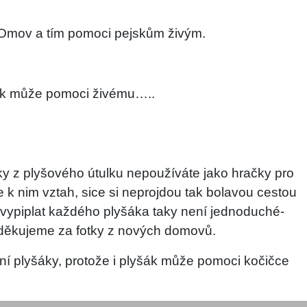
ý DOmov a tím pomoci pejskům živým.
jsek může pomoci živému…..
y z plyšového útulku nepoužíváte jako hračky pro
 k nim vztah, sice si neprojdou tak bolavou cestou
e vypiplat každého plyšáka taky není jednoduché-
 děkujeme za fotky z nových domovů.
tní plyšáky, protože i plyšák může pomoci kočičce