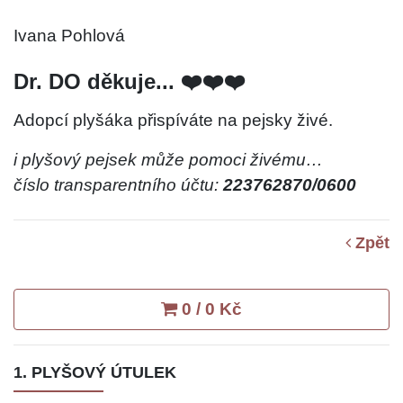
Ivana Pohlová
Dr. DO děkuje... ❤️❤️❤️
Adopcí plyšáka přispíváte na pejsky živé.
i plyšový pejsek může pomoci živému…
číslo transparentního účtu:
223762870/0600
Zpět
0 / 0 Kč
1. PLYŠOVÝ ÚTULEK