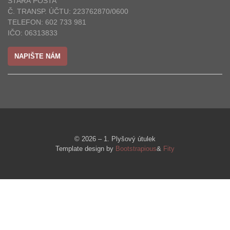
STARÁ POŠTA
Č. TRANSP. ÚČTU: 223762870/0600
TELEFON: 602 733 981
IČO: 06313833
NAPIŠTE NÁM
© 2026 – 1. Plyšový útulek
Template design by
Bootstrapious
&
Fity