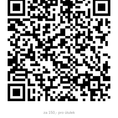
za 150,- pro útulek