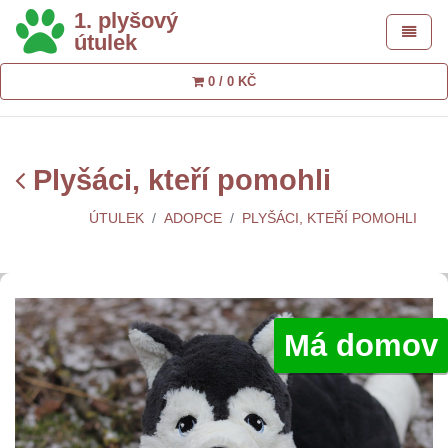
1. plyšový
Toggle 
útulek
0 / 0 KČ
Plyšáci, kteří pomohli
ÚTULEK
ADOPCE
PLYŠÁCI, KTEŘÍ POMOHLI
Má domov