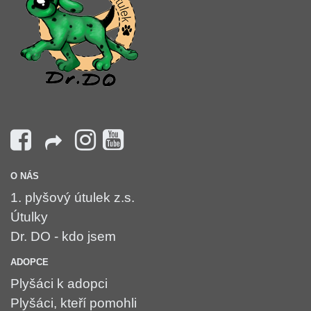
O NÁS
1. plyšový útulek z.s.
Útulky
Dr. DO - kdo jsem
ADOPCE
Plyšáci k adopci
Plyšáci, kteří pomohli