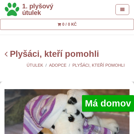
1. plyšový
Toggle 
útulek
0 / 0 KČ
Plyšáci, kteří pomohli
ÚTULEK
ADOPCE
PLYŠÁCI, KTEŘÍ POMOHLI
Má domov