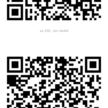
za 150,- pro útulek