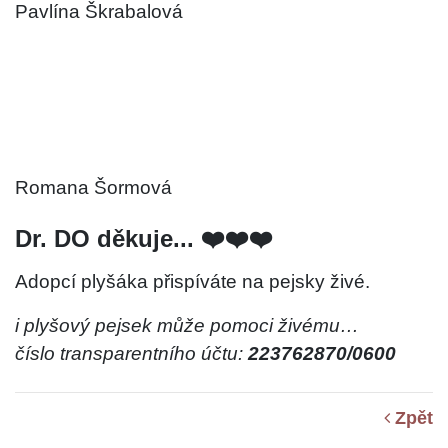
Pavlína Škrabalová
Romana Šormová
Dr. DO děkuje... ❤️❤️❤️
Adopcí plyšáka přispíváte na pejsky živé.
i plyšový pejsek může pomoci živému…
číslo transparentního účtu:
223762870/0600
Zpět