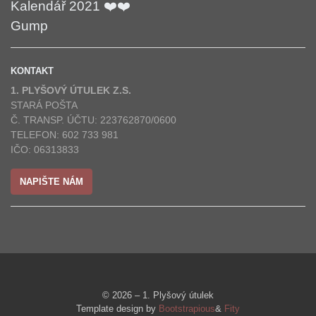
Kalendář 2021 ❤️❤️
Gump
KONTAKT
1. PLYŠOVÝ ÚTULEK Z.S.
STARÁ POŠTA
Č. TRANSP. ÚČTU: 223762870/0600
TELEFON: 602 733 981
IČO: 06313833
NAPIŠTE NÁM
© 2026 – 1. Plyšový útulek
Template design by
Bootstrapious
&
Fity