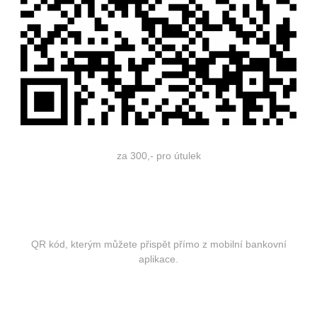
za 300,- pro útulek
QR kód, kterým můžete přispět přímo z mobilní bankovní
aplikace.