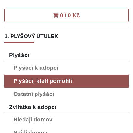
0 / 0 Kč
1. PLYŠOVÝ ÚTULEK
Plyšáci
Plyšáci k adopci
Plyšáci, kteří pomohli
Ostatní plyšáci
Zvířátka k adopci
Hledají domov
Našli domov