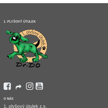
1. PLYŠOVÝ ÚTULEK
O NÁS
1. plyšový útulek z.s.