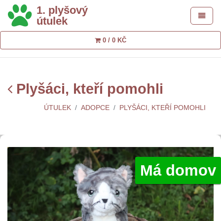
1. plyšový
Toggle 
útulek
0 / 0 KČ
Plyšáci, kteří pomohli
ÚTULEK
ADOPCE
PLYŠÁCI, KTEŘÍ POMOHLI
Má domov