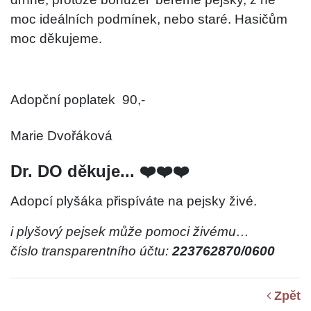
moc ideálních podmínek, nebo staré. Hasičům
moc děkujeme.
Adopční poplatek
90,-
Marie Dvořáková
Dr. DO děkuje... ❤️❤️❤️
Adopcí plyšáka přispíváte na pejsky živé.
i plyšový pejsek může pomoci živému…
číslo transparentního účtu:
223762870/0600
Zpět