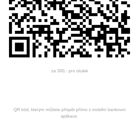
za 300,- pro útulek
QR kód, kterým můžete přispět přímo z mobilní bankovní
aplikace.