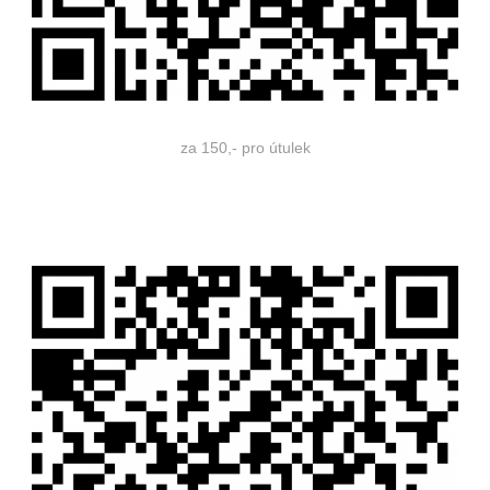
za 150,- pro útulek