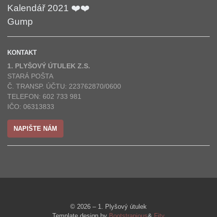
Kalendář 2021 ❤️❤️
Gump
KONTAKT
1. PLYŠOVÝ ÚTULEK Z.S.
STARÁ POŠTA
Č. TRANSP. ÚČTU: 223762870/0600
TELEFON: 602 733 981
IČO: 06313833
NAPIŠTE NÁM
© 2026 – 1. Plyšový útulek
Template design by
Bootstrapious
&
Fity