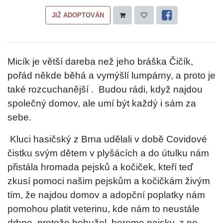
JIŽ ADOPTOVÁN
Micík je větší dareba než jeho bráška Čičík,
pořád někde běhá a vymýšlí lumpárny, a proto je
také rozcuchanější
.
Budou rádi, když najdou
spole
čný domov, ale umí být každý i sám za
sebe.
Kluci hasičský z Brna udělali v době Covidové
čistku svým dětem v plyšácích a do útulku nám
přistála hromada pejsků a kočiček, kteří teď
zkusí pomoci našim pejskům a kočičkám živým
tím, že najdou domov a adopční poplatky nám
pomohou platit veterinu, kde nám to neustále
drhne, protože bohužel
bereme pejsky, z ne