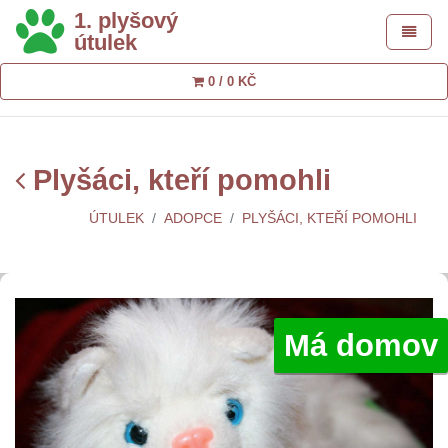
1. plyšový
Toggle 
útulek
0 / 0 KČ
Plyšáci, kteří pomohli
ÚTULEK
ADOPCE
PLYŠÁCI, KTEŘÍ POMOHLI
Má domov