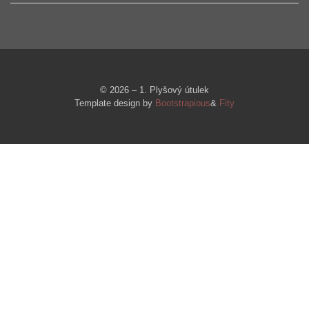
© 2026 – 1. Plyšový útulek
Template design by
Bootstrapious
&
Fity