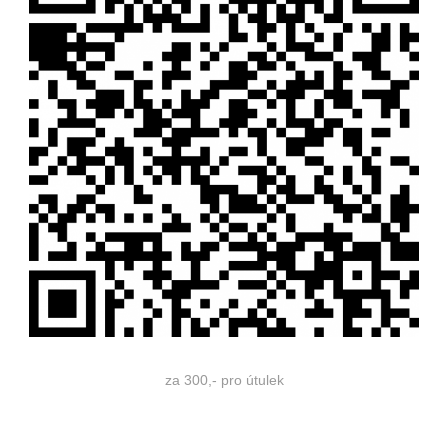
za 300,- pro útulek