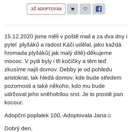
JIŽ ADOPTOVÁN
15.12.2020 jsme měli v poště mail a za dva dny i
pytel
plyšáků a radost Káči udělal, jako každá
hromada plyšáků( jak malý dítě)-děkujeme
moooc. V pytli byly i tři kočičky a těm teď
zkusíme najít domov. Debby je od pohledu
aristokrat, tak hledá domov, kde bude středem
pozornosti a také někoho, kdo mu bude
udržovat jeho sněhobílou srst. Je to prostě pan
kocour.
Adopční poplatek 100,-Adoptovala Jana☺️
Dobrý den,