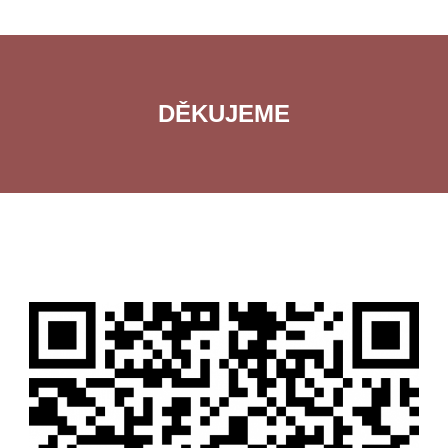
DĚKUJEME