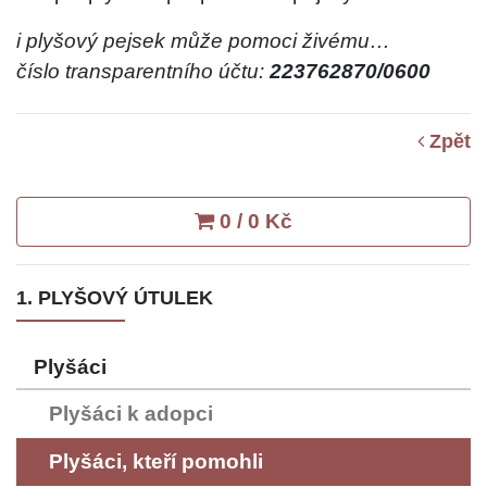
i plyšový pejsek může pomoci živému…
číslo transparentního účtu:
223762870/0600
Zpět
0 / 0 Kč
1. PLYŠOVÝ ÚTULEK
Plyšáci
Plyšáci k adopci
Plyšáci, kteří pomohli