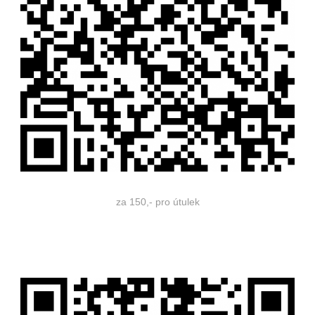
za 150,- pro útulek