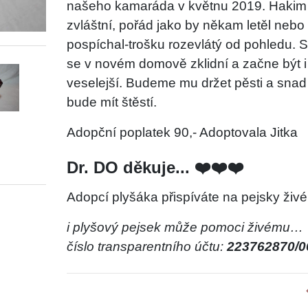
našeho kamaráda v květnu 2019. Hakim 
zvláštní, pořád jako by někam letěl nebo
pospíchal-trošku rozevlátý od pohledu. 
se v novém domově zklidní a začne být i
veselejší. Budeme mu držet pěsti a snad
bude mít štěstí.
Adopční poplatek 90,- Adoptovala Jitka
Dr. DO děkuje... ❤️❤️❤️
Adopcí plyšáka přispíváte na pejsky živé
i plyšový pejsek může pomoci živému…
číslo transparentního účtu:
223762870/0