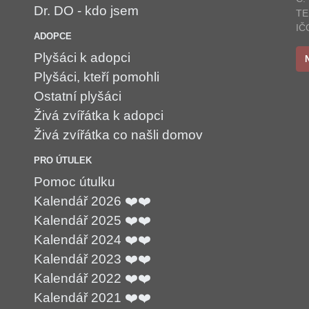
Dr. DO - kdo jsem
TE
IČ
ADOPCE
Plyšáci k adopci
Plyšáci, kteří pomohli
Ostatní plyšáci
Živá zvířátka k adopci
Živá zvířátka co našli domov
PRO ÚTULEK
Pomoc útulku
Kalendář 2026 ❤️❤️
Kalendář 2025 ❤️❤️
Kalendář 2024 ❤️❤️
Kalendář 2023 ❤️❤️
Kalendář 2022 ❤️❤️
Kalendář 2021 ❤️❤️