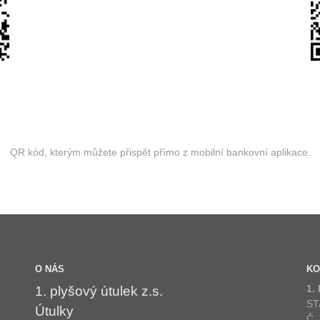
QR kód, kterým můžete přispět přímo z mobilní bankovní aplikace.
O NÁS
KO
1.
1. plyšový útulek z.s.
ST
Útulky
Č.