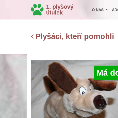
1. plyšový
O NÁS
AD
útulek
Plyšáci, kteří pomohli
Má d