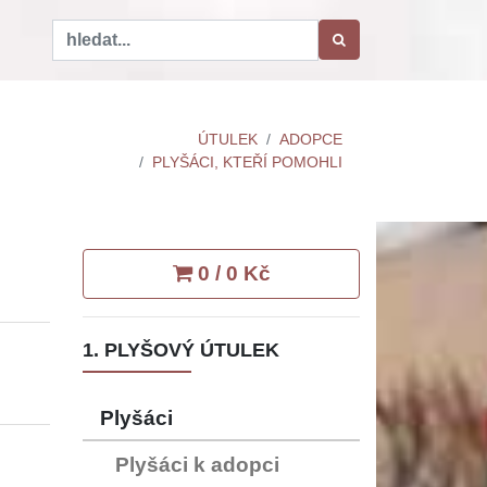
ÚTULEK
ADOPCE
PLYŠÁCI, KTEŘÍ POMOHLI
0 / 0 Kč
1. PLYŠOVÝ ÚTULEK
Plyšáci
Plyšáci k adopci
d