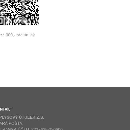
za 300,- pro útulek
NTAKT
 PLYŠOVÝ ÚTULEK Z.S.
ARÁ POŠTA
 TRANSP. ÚČTU: 223762870/0600