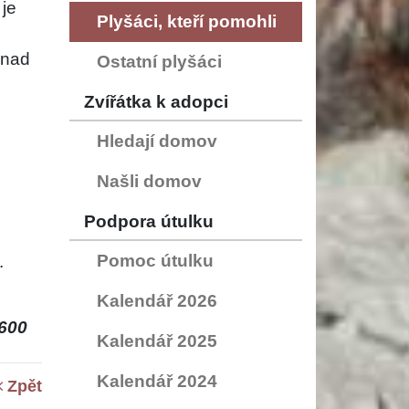
je
Plyšáci, kteří pomohli
Snad
Ostatní plyšáci
Zvířátka k adopci
Hledají domov
Našli domov
Podpora útulku
Pomoc útulku
.
Kalendář 2026
600
Kalendář 2025
Kalendář 2024
Zpět