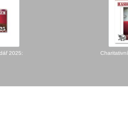
ndář 2025:
Charitativn