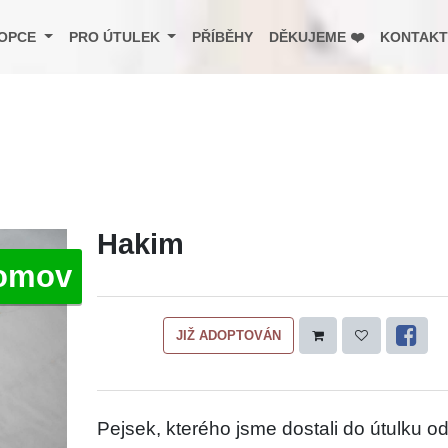
OPCE
PRO ÚTULEK
PŘÍBĚHY
DĚKUJEME ❤️
KONTAKT
Hakim
omov
JIŽ ADOPTOVÁN
Pejsek, kterého jsme dostali do útulku o