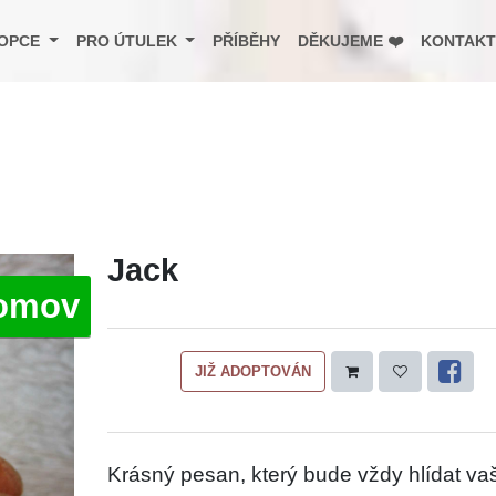
OPCE
PRO ÚTULEK
PŘÍBĚHY
DĚKUJEME ❤️
KONTAKT
Jack
omov
JIŽ ADOPTOVÁN
Krásný pesan, který bude vždy hlídat va