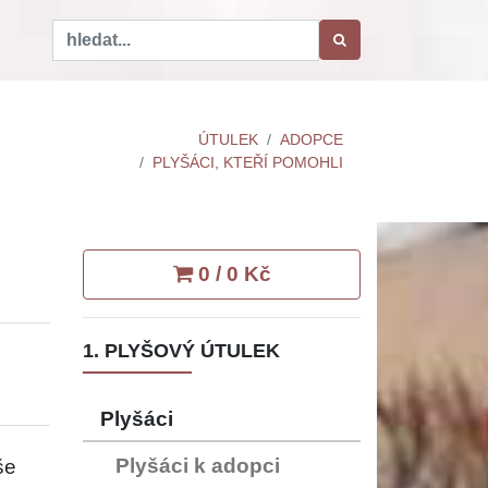
ÚTULEK
ADOPCE
PLYŠÁCI, KTEŘÍ POMOHLI
0 / 0 Kč
1. PLYŠOVÝ ÚTULEK
Plyšáci
Plyšáci k adopci
še