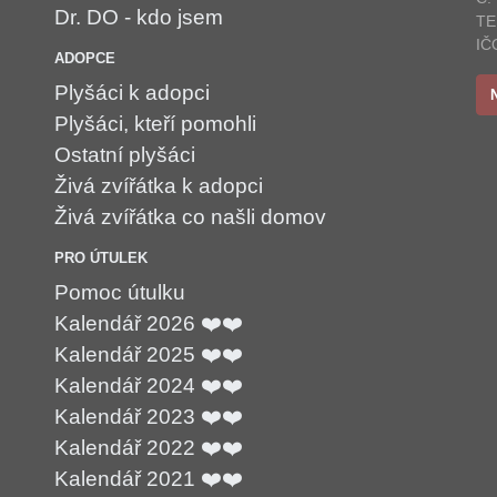
Dr. DO - kdo jsem
TE
IČ
ADOPCE
Plyšáci k adopci
Plyšáci, kteří pomohli
Ostatní plyšáci
Živá zvířátka k adopci
Živá zvířátka co našli domov
PRO ÚTULEK
Pomoc útulku
Kalendář 2026 ❤️❤️
Kalendář 2025 ❤️❤️
Kalendář 2024 ❤️❤️
Kalendář 2023 ❤️❤️
Kalendář 2022 ❤️❤️
Kalendář 2021 ❤️❤️