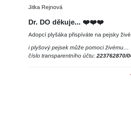
Jitka Rejnová
Dr. DO děkuje... ❤️❤️❤️
Adopcí plyšáka přispíváte na pejsky živé
i plyšový pejsek může pomoci živému…
číslo transparentního účtu:
223762870/0