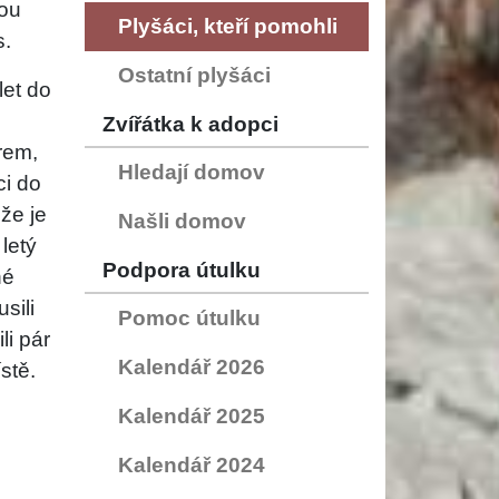
dou
Plyšáci, kteří pomohli
s.
Ostatní plyšáci
let do
Zvířátka k adopci
rem,
Hledají domov
ci do
že je
Našli domov
letý
Podpora útulku
né
sili
Pomoc útulku
li pár
Kalendář 2026
stě.
Kalendář 2025
Kalendář 2024