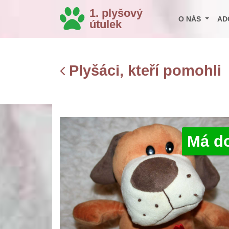
1. plyšový
O NÁS
AD
útulek
Plyšáci, kteří pomohli
Má d