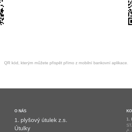
QR kód, kterým můžete přispět přímo z mobilní bankovní aplikace.
O NÁS
KO
1.
1. plyšový útulek z.s.
ST
Útulky
Č.