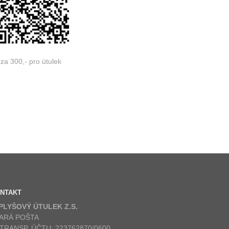
za 300,- pro útulek
NTAKT
 PLYŠOVÝ ÚTULEK Z.S.
ARÁ POŠTA
 TRANSP. ÚČTU: 223762870/0600