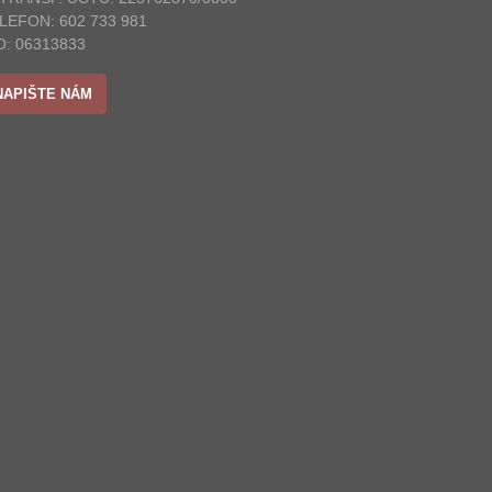
LEFON: 602 733 981
O: 06313833
NAPIŠTE NÁM