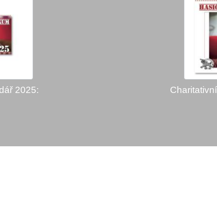
ndář 2025:
Charitativn