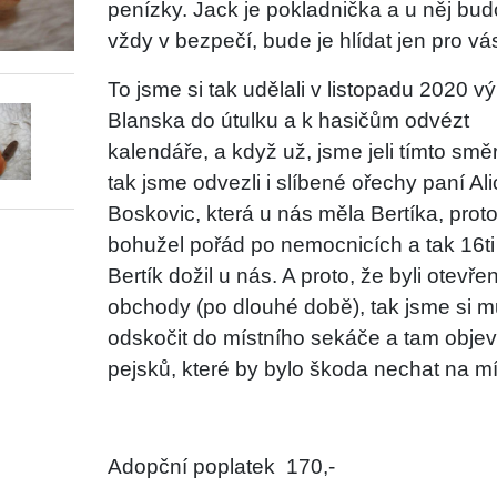
penízky. Jack je pokladnička a u něj bu
vždy v bezpečí, bude je hlídat jen pro vá
To jsme si tak udělali v listopadu 2020 vý
Blanska do útulku a k hasičům odvézt
kalendáře, a když už, jsme jeli tímto smě
tak jsme odvezli i slíbené ořechy paní Ali
Boskovic, která u nás měla Bertíka, proto
bohužel pořád po nemocnicích a tak 16ti 
Bertík dožil u nás. A proto, že byli otevře
obchody (po dlouhé době), tak jsme si mu
odskočit do místního sekáče a tam objevi
pejsků, které by bylo škoda nechat na mí
Adopční poplatek
170,-