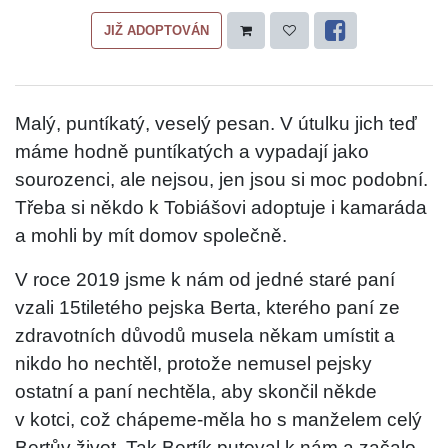
JIŽ ADOPTOVÁN
Malý, puntíkatý, veselý pesan. V útulku jich teď
máme hodně puntíkatých a vypadají jako
sourozenci, ale nejsou, jen jsou si moc podobní.
Třeba si někdo k Tobiášovi adoptuje i kamaráda
a mohli by mít domov společně.
V roce 2019 jsme k nám od jedné staré paní
vzali 15tiletého pejska Berta, kterého paní ze
zdravotních důvodů musela někam umístit a
nikdo ho nechtěl, protože nemusel pejsky
ostatní a paní nechtěla, aby skončil někde
v kotci, což chápeme-měla ho s manželem celý
Bertův život. Tak Bertík putoval k nám a začalo