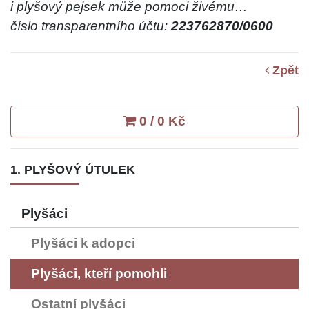
i plyšový pejsek může pomoci živému…
číslo transparentního účtu:
223762870/0600
Zpět
0 / 0 Kč
1. PLYŠOVÝ ÚTULEK
Plyšáci
Plyšáci k adopci
Plyšáci, kteří pomohli
Ostatní plyšáci