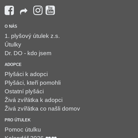
O NÁS
1. plyšový útulek z.s.
Útulky
Dr. DO - kdo jsem
ADOPCE
Plyšáci k adopci
Plyšáci, kteří pomohli
Ostatní plyšáci
Živá zvířátka k adopci
Živá zvířátka co našli domov
PRO ÚTULEK
Pomoc útulku