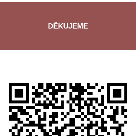
DĚKUJEME