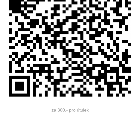
za 300,- pro útulek