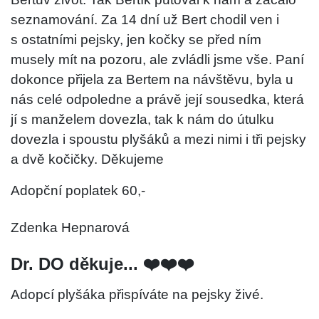
seznamování. Za 14 dní už Bert chodil ven i
s ostatními pejsky, jen kočky se před ním
musely mít na pozoru, ale zvládli jsme vše. Paní
dokonce přijela za Bertem na návštěvu, byla u
nás celé odpoledne a právě její sousedka, která
jí s manželem dovezla, tak k nám do útulku
dovezla i spoustu plyšáků a mezi nimi i tři pejsky
a dvě kočičky. Děkujeme
Adopční poplatek 60,-
Zdenka Hepnarová
Dr. DO děkuje... ❤️❤️❤️
Adopcí plyšáka přispíváte na pejsky živé.