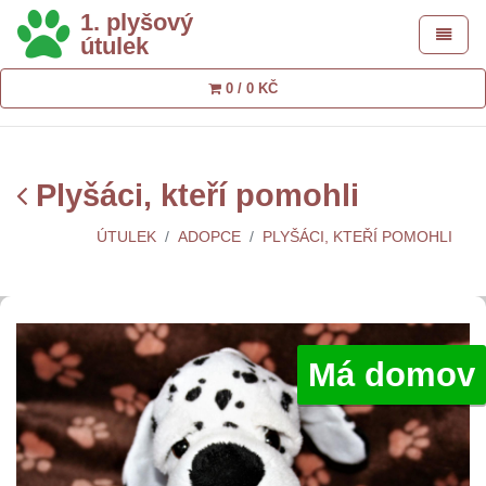
1. plyšový
Toggle 
útulek
0 / 0 KČ
Plyšáci, kteří pomohli
ÚTULEK
ADOPCE
PLYŠÁCI, KTEŘÍ POMOHLI
Má domov