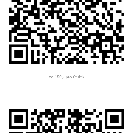
za 150,- pro útulek