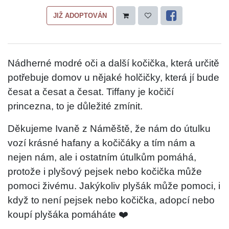
JIŽ ADOPTOVÁN
Nádherné modré oči a další kočička, která určitě
potřebuje domov u nějaké holčičky, která jí bude
česat a česat a česat. Tiffany je kočičí
princezna, to je důležité zmínit.
Děkujeme Ivaně z Náměště, že nám do útulku
vozí krásné hafany a kočičáky a tím nám a
nejen nám, ale i ostatním útulkům pomáhá,
protože i plyšový pejsek nebo kočička může
pomoci živému. Jakýkoliv plyšák může pomoci, i
když to není pejsek nebo kočička, adopcí nebo
koupí plyšáka pomáháte ❤️