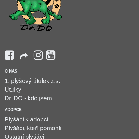
O NÁS
1. plyšový útulek z.s.
Útulky
Dr. DO - kdo jsem
ADOPCE
Plyšáci k adopci
Plyšáci, kteří pomohli
Ostatní plyšáci