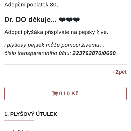
Adopční poplatek 80,-
Dr. DO děkuje... ❤️❤️❤️
Adopcí plyšáka přispíváte na pejsky živé.
i plyšový pejsek může pomoci živému…
číslo transparentního účtu:
223762870/0600
Zpět
0 / 0 Kč
1. PLYŠOVÝ ÚTULEK