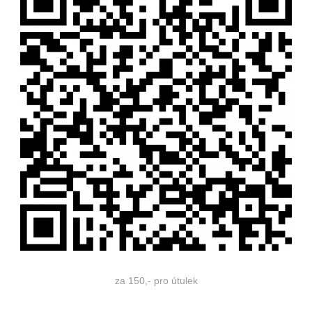
za 150,- pro útulek