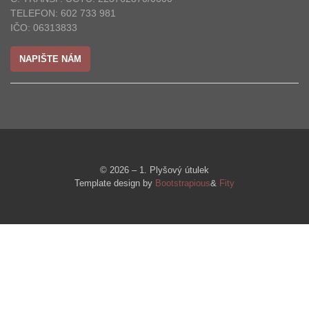
TELEFON: 602 733 981
IČO: 06313833
NAPIŠTE NÁM
© 2026 – 1. Plyšový útulek
Template design by
Bootstrapious
&
Fity