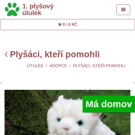
1. plyšový
Toggle 
útulek
0 / 0 KČ
Plyšáci, kteří pomohli
ÚTULEK
ADOPCE
PLYŠÁCI, KTEŘÍ POMOHLI
Má domov