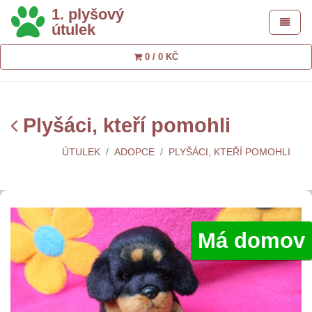
1. plyšový
Toggle 
útulek
0 / 0 KČ
Plyšáci, kteří pomohli
ÚTULEK
ADOPCE
PLYŠÁCI, KTEŘÍ POMOHLI
Má domov