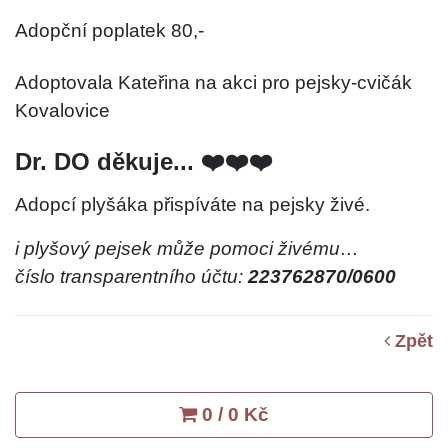
Adopční poplatek 80,-
Adoptovala Kateřina na akci pro pejsky-cvičák
Kovalovice
Dr. DO děkuje... ❤️❤️❤️
Adopcí plyšáka přispíváte na pejsky živé.
i plyšový pejsek může pomoci živému…
číslo transparentního účtu:
223762870/0600
Zpět
0 / 0 Kč