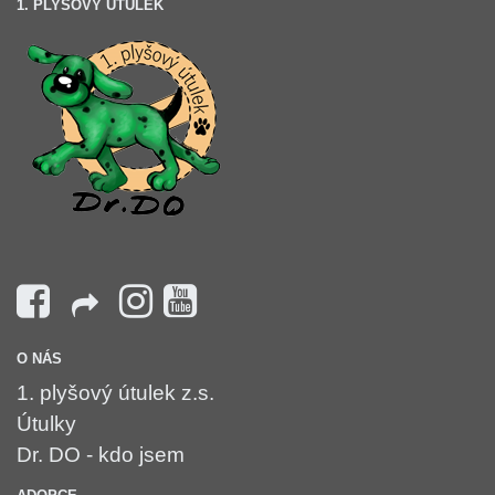
1. PLYŠOVÝ ÚTULEK
O NÁS
1. plyšový útulek z.s.
Útulky
Dr. DO - kdo jsem