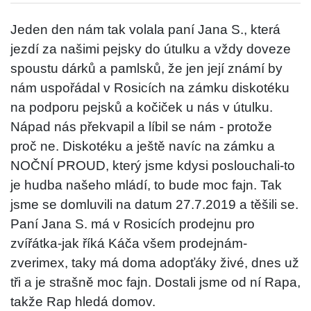
Jeden den nám tak volala paní Jana S., která
jezdí za našimi pejsky do útulku a vždy doveze
spoustu dárků a pamlsků, že jen její známí by
nám uspořádal v Rosicích na zámku diskotéku
na podporu pejsků a kočiček u nás v útulku.
Nápad nás překvapil a líbil se nám - protože
proč ne. Diskotéku a ještě navíc na zámku a
NOČNÍ PROUD, který jsme kdysi poslouchali-to
je hudba našeho mládí, to bude moc fajn. Tak
jsme se domluvili na datum 27.7.2019 a těšili se.
Paní Jana S. má v Rosicích prodejnu pro
zvířátka-jak říká Káča všem prodejnám-
zverimex, taky má doma adopťáky živé, dnes už
tři a je strašně moc fajn. Dostali jsme od ní Rapa,
takže Rap hledá domov.