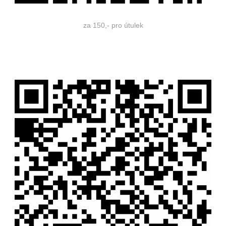
za 150,- pro útulek