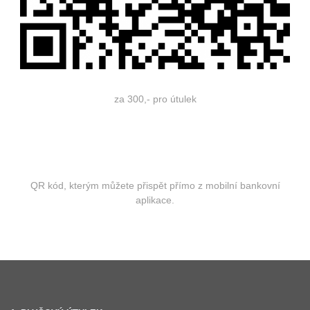
za 300,- pro útulek
QR kód, kterým můžete přispět přímo z mobilní bankovní
aplikace.