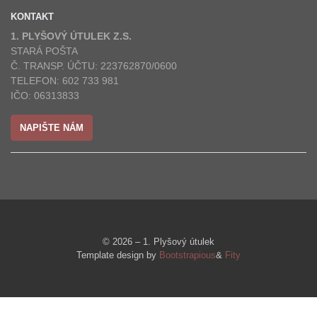
KONTAKT
1. PLYŠOVÝ ÚTULEK Z.S.
STARÁ POŠTA
Č. TRANSP. ÚČTU: 223762870/0600
TELEFON: 602 733 981
IČO: 06313833
NAPIŠTE NÁM
© 2026 – 1. Plyšový útulek
Template design by
Bootstrapious
&
Fity