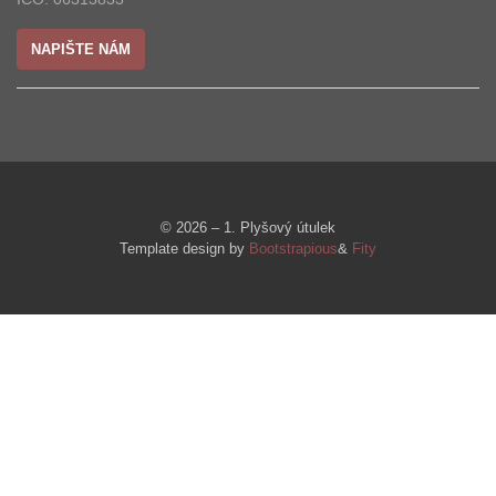
NAPIŠTE NÁM
© 2026 – 1. Plyšový útulek
Template design by
Bootstrapious
&
Fity