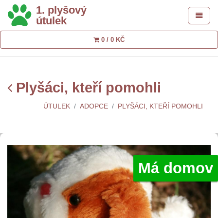
1. plyšový
Toggle 
útulek
0 / 0 KČ
Plyšáci, kteří pomohli
ÚTULEK
ADOPCE
PLYŠÁCI, KTEŘÍ POMOHLI
Má domov