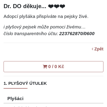
Dr. DO děkuje... ❤️❤️❤️
Adopcí plyšáka přispíváte na pejsky živé.
i plyšový pejsek může pomoci živému…
číslo transparentního účtu:
223762870/0600
Zpět
0 / 0 Kč
1. PLYŠOVÝ ÚTULEK
Plyšáci