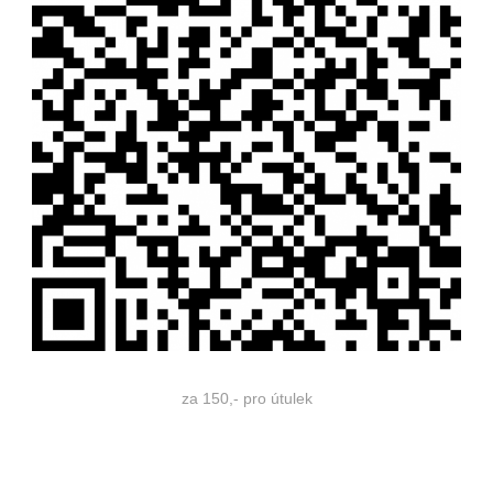
za 150,- pro útulek