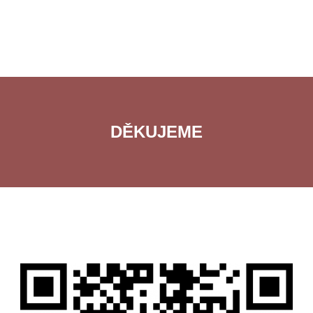
DĚKUJEME