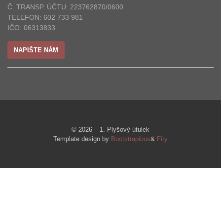
Č. TRANSP. ÚČTU: 223762870/0600
TELEFON: 602 733 981
IČO: 06313833
NAPIŠTE NÁM
© 2026 – 1. Plyšový útulek
Template design by
Bootstrapious
&
Fity