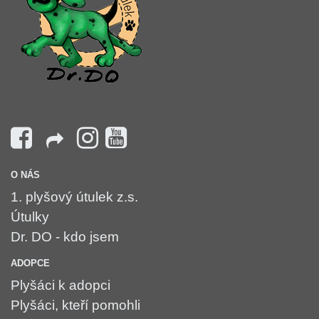
O NÁS
1. plyšový útulek z.s.
Útulky
Dr. DO - kdo jsem
ADOPCE
Plyšáci k adopci
Plyšáci, kteří pomohli