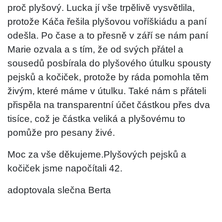
proč plyšový. Lucka jí vše trpělivě vysvětlila,
protože Káča řešila plyšovou voříškiádu a paní
odešla. Po čase a to přesně v září se nám paní
Marie ozvala a s tím, že od svých přátel a
sousedů posbírala do plyšového útulku spousty
pejsků a kočiček, protože by ráda pomohla těm
živým, které máme v útulku. Také nám s přáteli
přispěla na transparentní účet částkou přes dva
tisíce, což je částka veliká a plyšovému to
pomůže pro pesany živé.
Moc za vše děkujeme.Plyšových pejsků a
kočiček jsme napočítali 42.
adoptovala slečna Berta