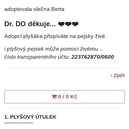
adoptovala slečna Berta
Dr. DO děkuje... ❤️❤️❤️
Adopcí plyšáka přispíváte na pejsky živé.
i plyšový pejsek může pomoci živému…
číslo transparentního účtu:
223762870/0600
Zpět
0 / 0 Kč
1. PLYŠOVÝ ÚTULEK