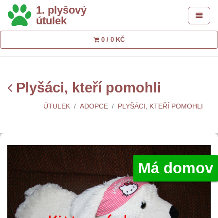
1. plyšový
Toggle 
útulek
0 / 0 KČ
Plyšáci, kteří pomohli
ÚTULEK
ADOPCE
PLYŠÁCI, KTEŘÍ POMOHLI
Má domov