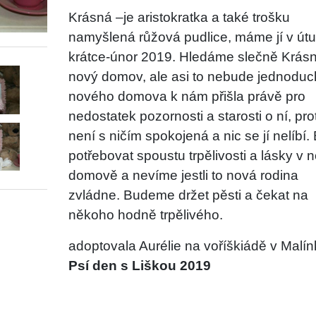
Krásná –je aristokratka a také trošku
namyšlená růžová pudlice, máme jí v útu
krátce-únor 2019. Hledáme slečně Krás
nový domov, ale asi to nebude jednoduc
nového domova k nám přišla právě pro
nedostatek pozornosti a starosti o ní, pr
není s ničím spokojená a nic se jí nelíbí.
potřebovat spoustu trpělivosti a lásky v
domově a nevíme jestli to nová rodina
zvládne. Budeme držet pěsti a čekat na
někoho hodně trpělivého.
adoptovala Aurélie na voříškiádě v Malí
Psí den s Liškou 2019