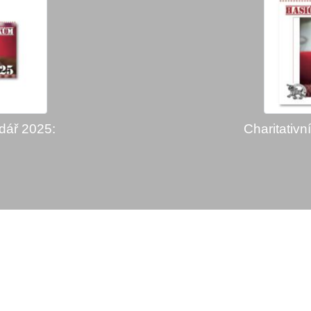
ndář 2025:
Charitativn