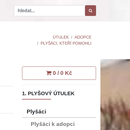
ÚTULEK
ADOPCE
PLYŠÁCI, KTEŘÍ POMOHLI
0 / 0 Kč
1. PLYŠOVÝ ÚTULEK
Plyšáci
Plyšáci k adopci