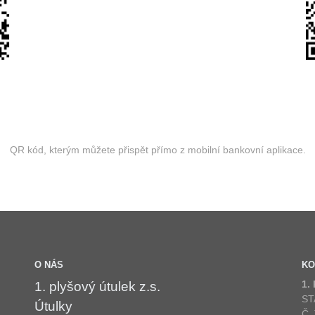
QR kód, kterým můžete přispět přímo z mobilní bankovní aplikace.
O NÁS
KO
1.
1. plyšový útulek z.s.
ST
Útulky
Č.