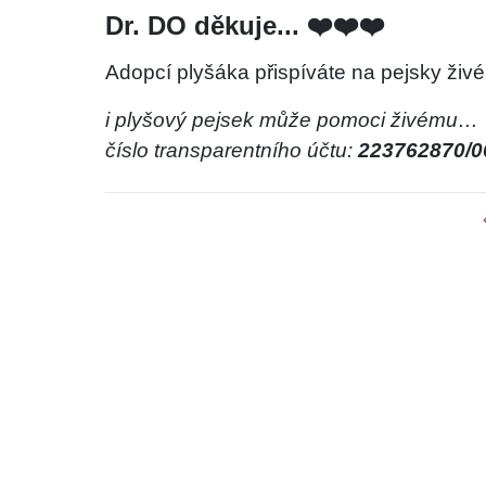
Dr. DO děkuje... ❤️❤️❤️
Adopcí plyšáka přispíváte na pejsky živé
i plyšový pejsek může pomoci živému…
číslo transparentního účtu:
223762870/0