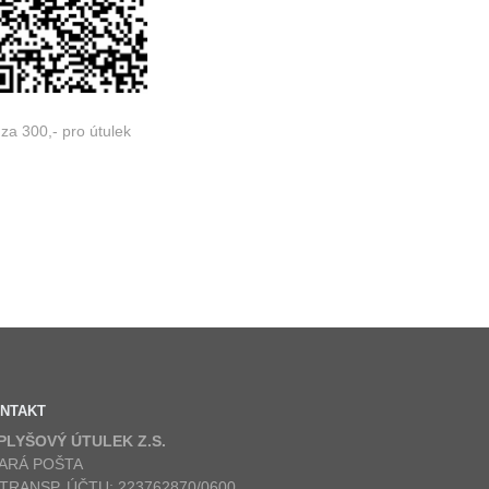
za 300,- pro útulek
NTAKT
 PLYŠOVÝ ÚTULEK Z.S.
ARÁ POŠTA
 TRANSP. ÚČTU: 223762870/0600