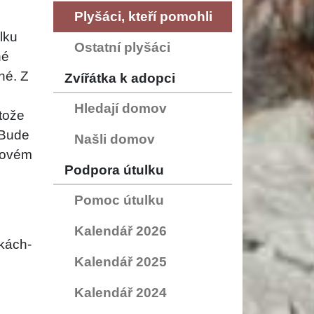
Plyšáci, kteří pomohli
lku
Ostatní plyšáci
né
hé. Z
Zvířátka k adopci
Hledají domov
otože
 Bude
Našli domov
 novém
Podpora útulku
Pomoc útulku
Kalendář 2026
nkách-
Kalendář 2025
Kalendář 2024