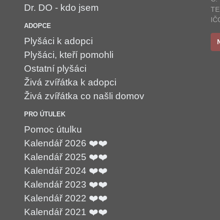
Dr. DO - kdo jsem
TE
IČ
ADOPCE
Plyšáci k adopci
Plyšáci, kteří pomohli
Ostatní plyšáci
Živá zvířátka k adopci
Živá zvířátka co našli domov
PRO ÚTULEK
Pomoc útulku
Kalendář 2026 ❤️❤️
Kalendář 2025 ❤️❤️
Kalendář 2024 ❤️❤️
Kalendář 2023 ❤️❤️
Kalendář 2022 ❤️❤️
Kalendář 2021 ❤️❤️