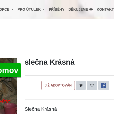
OPCE
PRO ÚTULEK
PŘÍBĚHY
DĚKUJEME ❤️
KONTAKT
slečna Krásná
omov
JIŽ ADOPTOVÁN
Slečna Krásná