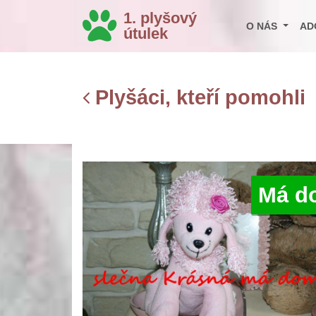
1. plyšový
O NÁS
AD
útulek
Plyšáci, kteří pomohli
Má d