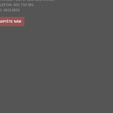
LEFON: 602 733 981
O: 06313833
NAPIŠTE NÁM