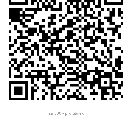
za 300,- pro útulek