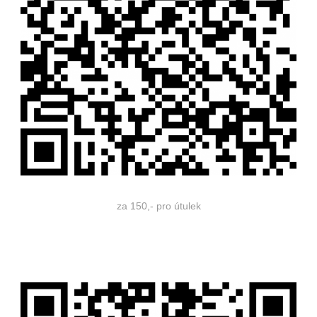
za 150,- pro útulek