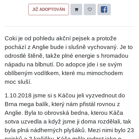
JIŽ ADOPTOVÁN
Coki je od pohledu akční pejsek a protože
pochází z Anglie bude i slušně vychovaný. Je to
odrostlé štěně, takže plné energie s hromadou
nápadu na blbnutí. Do adopce jde i se svým
oblíbeným vodítkem, které mu mimochodem
moc sluší.
1.10.2018 jsme si s Káčou jeli vyzvednout do
Brna mega balík, který nám přistál rovnou z
Anglie. Byla to obrovská bedna, kterou Káča
sotva uzvedla a když jsme ji doma rozdělali, tak
byla plná nádherných plyšáků. Mezi nimi bylo 23
pejsků a 3 kočičky. Káča měla radost jako o