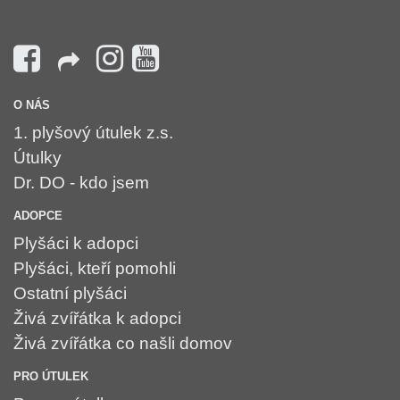
O NÁS
1. plyšový útulek z.s.
Útulky
Dr. DO - kdo jsem
ADOPCE
Plyšáci k adopci
Plyšáci, kteří pomohli
Ostatní plyšáci
Živá zvířátka k adopci
Živá zvířátka co našli domov
PRO ÚTULEK