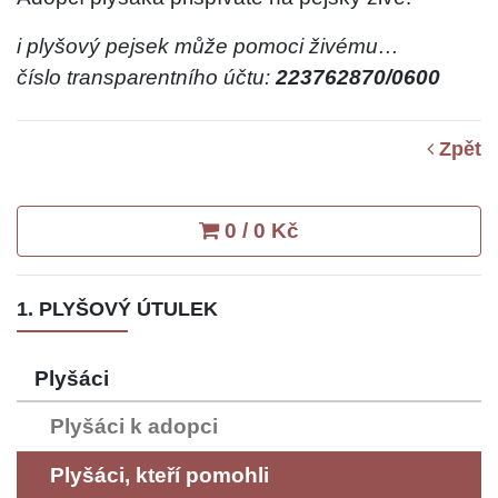
i plyšový pejsek může pomoci živému…
číslo transparentního účtu:
223762870/0600
Zpět
0 / 0 Kč
1. PLYŠOVÝ ÚTULEK
Plyšáci
Plyšáci k adopci
Plyšáci, kteří pomohli