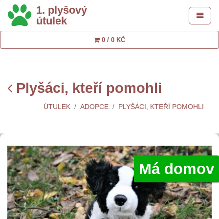
1. plyšový
Toggle 
útulek
0 / 0 KČ
Plyšáci, kteří pomohli
ÚTULEK
ADOPCE
PLYŠÁCI, KTEŘÍ POMOHLI
Má domov