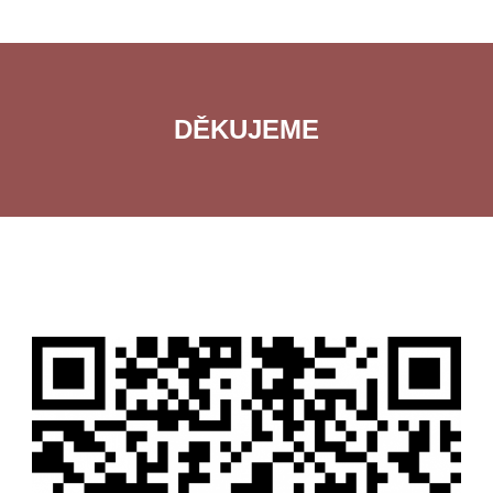
DĚKUJEME