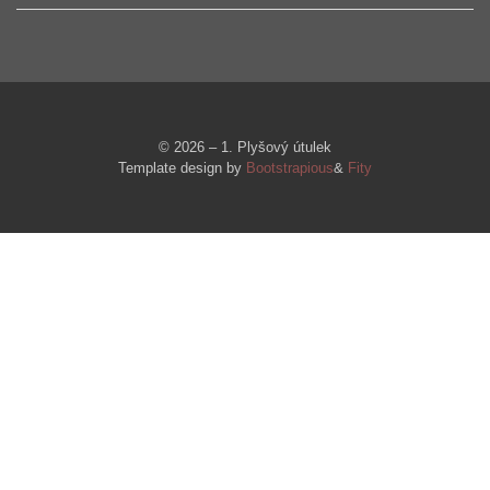
© 2026 – 1. Plyšový útulek
Template design by
Bootstrapious
&
Fity