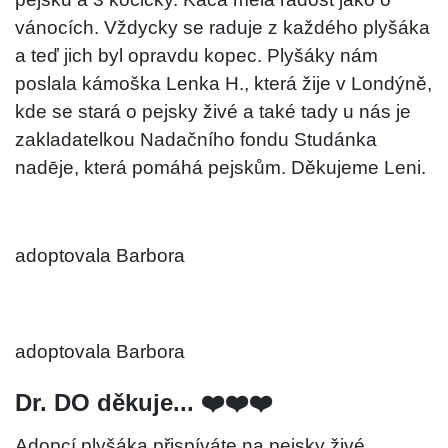
vánocích. Vždycky se raduje z každého plyšáka
a teď jich byl opravdu kopec. Plyšáky nám
poslala kámoška Lenka H., která žije v Londýně,
kde se stará o pejsky živé a také tady u nás je
zakladatelkou Nadačního fondu Studánka
nadēje, která pomáhá pejskům. Děkujeme Leni.
adoptovala Barbora
adoptovala Barbora
Dr. DO děkuje... ❤️❤️❤️
Adopcí plyšáka přispíváte na pejsky živé.