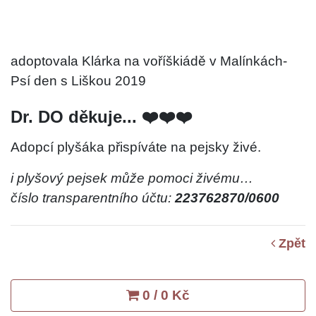
adoptovala Klárka na voříškiádě v Malínkách-
Psí den s Liškou 2019
Dr. DO děkuje... ❤️❤️❤️
Adopcí plyšáka přispíváte na pejsky živé.
i plyšový pejsek může pomoci živému…
číslo transparentního účtu:
223762870/0600
Zpět
0 / 0 Kč