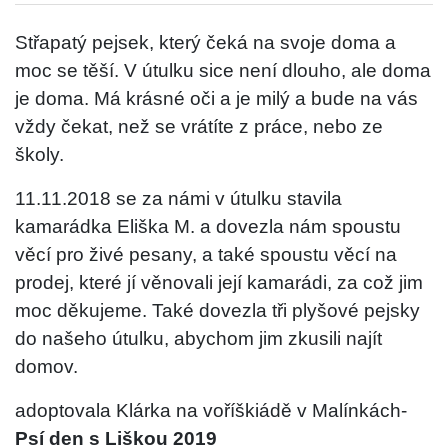
Střapatý pejsek, který čeká na svoje doma a
moc se těší. V útulku sice není dlouho, ale doma
je doma. Má krásné oči a je milý a bude na vás
vždy čekat, než se vrátíte z práce, nebo ze
školy.
11.11.2018 se za námi v útulku stavila
kamarádka Eliška M. a dovezla nám spoustu
věcí pro živé pesany, a také spoustu věcí na
prodej, které jí věnovali její kamarádi, za což jim
moc děkujeme. Také dovezla tři plyšové pejsky
do našeho útulku, abychom jim zkusili najít
domov.
adoptovala Klárka na voříškiádě v Malínkách-
Psí den s Liškou 2019