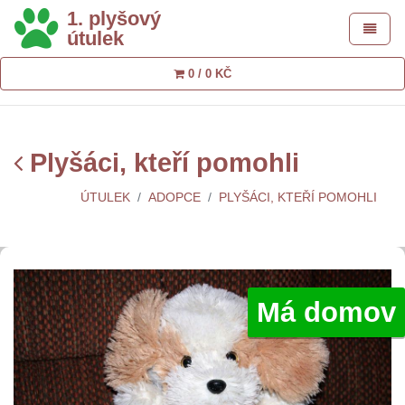
1. plyšový
Toggle 
útulek
0 / 0 KČ
Plyšáci, kteří pomohli
ÚTULEK
ADOPCE
PLYŠÁCI, KTEŘÍ POMOHLI
Má domov