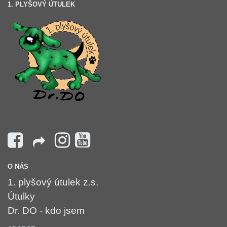
1. PLYŠOVÝ ÚTULEK
O NÁS
1. plyšový útulek z.s.
Útulky
Dr. DO - kdo jsem