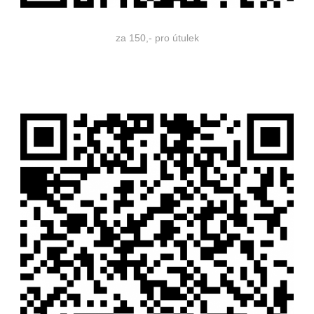
za 150,- pro útulek