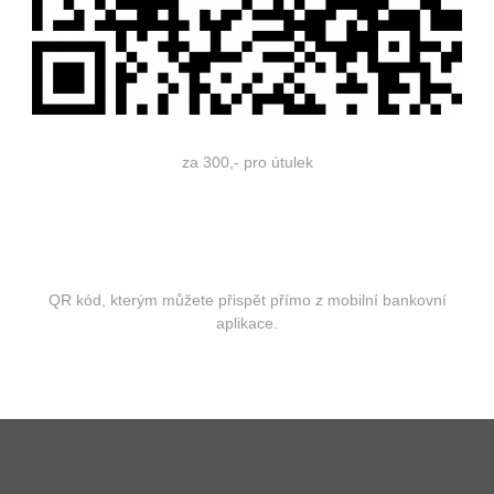
za 300,- pro útulek
QR kód, kterým můžete přispět přímo z mobilní bankovní
aplikace.