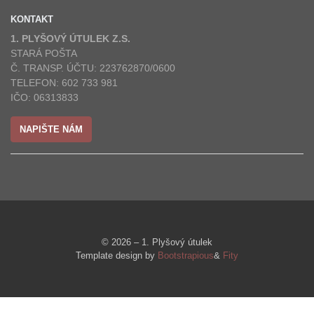
KONTAKT
1. PLYŠOVÝ ÚTULEK Z.S.
STARÁ POŠTA
Č. TRANSP. ÚČTU: 223762870/0600
TELEFON: 602 733 981
IČO: 06313833
NAPIŠTE NÁM
© 2026 – 1. Plyšový útulek
Template design by
Bootstrapious
&
Fity