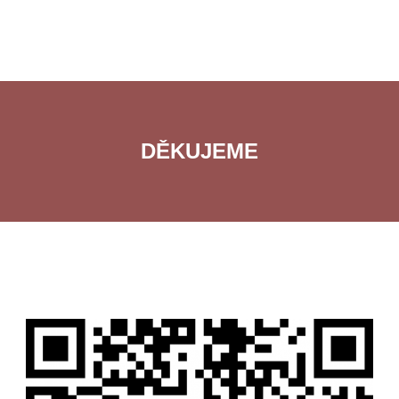
DĚKUJEME