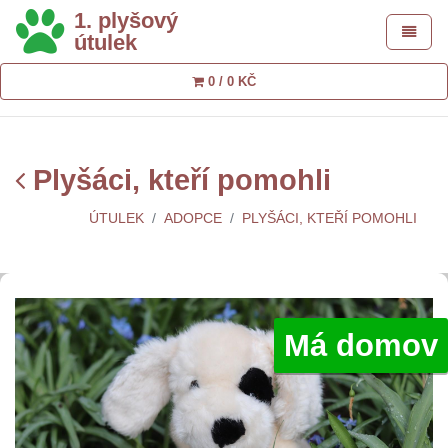
1. plyšový
Toggle 
útulek
0 / 0 KČ
Plyšáci, kteří pomohli
ÚTULEK
ADOPCE
PLYŠÁCI, KTEŘÍ POMOHLI
Má domov