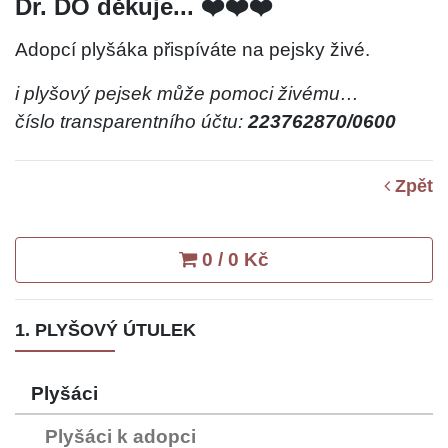
Dr. DO děkuje... ❤️❤️❤️
Adopcí plyšáka přispíváte na pejsky živé.
i plyšový pejsek může pomoci živému…
číslo transparentního účtu:
223762870/0600
Zpět
0 / 0 Kč
1. PLYŠOVÝ ÚTULEK
Plyšáci
Plyšáci k adopci