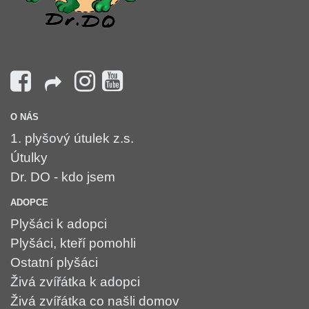
O NÁS
1. plyšový útulek z.s.
Útulky
Dr. DO - kdo jsem
ADOPCE
Plyšáci k adopci
Plyšáci, kteří pomohli
Ostatní plyšáci
Živá zvířátka k adopci
Živá zvířátka co našli domov