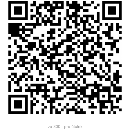
za 300,- pro útulek