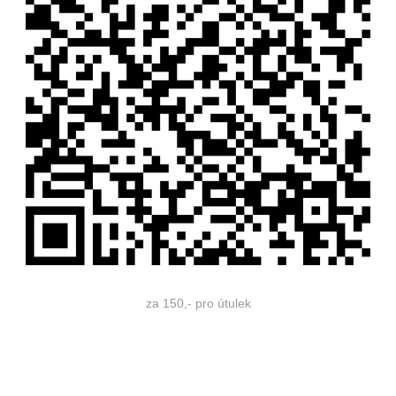
za 150,- pro útulek