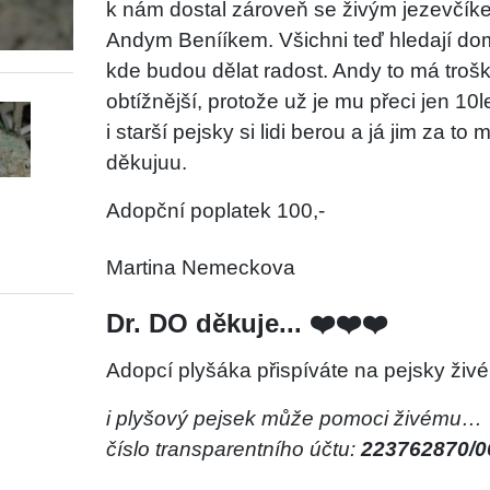
k nám dostal zároveň se živým jezevčík
Andym Benííkem. Všichni teď hledají do
kde budou dělat radost. Andy to má troš
obtížnější, protože už je mu přeci jen 10le
i starší pejsky si lidi berou a já jim za to 
děkujuu.
Adopční poplatek 100,-
Martina Nemeckova
Dr. DO děkuje... ❤️❤️❤️
Adopcí plyšáka přispíváte na pejsky živé
i plyšový pejsek může pomoci živému…
číslo transparentního účtu:
223762870/0