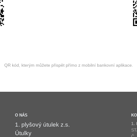
QR kód, kterým můžete přispět přímo z mobilní bankovní aplikace.
O NÁS
KO
1.
1. plyšový útulek z.s.
ST
Útulky
Č.