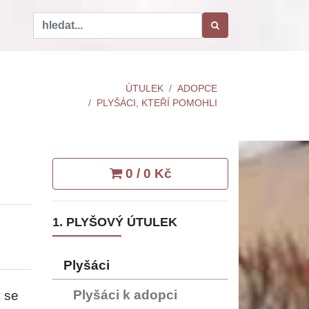
ÚTULEK
ADOPCE
PLYŠÁCI, KTEŘÍ POMOHLI
0 / 0 Kč
1. PLYŠOVÝ ÚTULEK
Plyšáci
Plyšáci k adopci
ý se