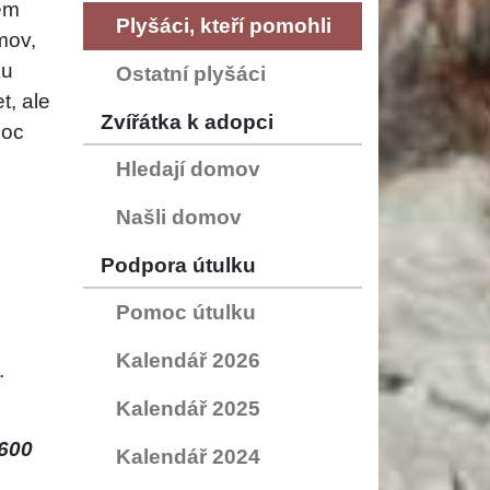
em
Plyšáci, kteří pomohli
mov,
ku
Ostatní plyšáci
t, ale
Zvířátka k adopci
moc
Hledají domov
Našli domov
Podpora útulku
Pomoc útulku
Kalendář 2026
.
Kalendář 2025
600
Kalendář 2024