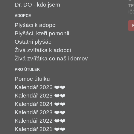
Dr. DO - kdo jsem
TE
IČ
ADOPCE
Plyšáci k adopci
Plyšáci, kteří pomohli
Ostatní plyšáci
Živá zvířátka k adopci
Živá zvířátka co našli domov
PRO ÚTULEK
Pomoc útulku
Kalendář 2026 ❤️❤️
Kalendář 2025 ❤️❤️
Kalendář 2024 ❤️❤️
Kalendář 2023 ❤️❤️
Kalendář 2022 ❤️❤️
Kalendář 2021 ❤️❤️