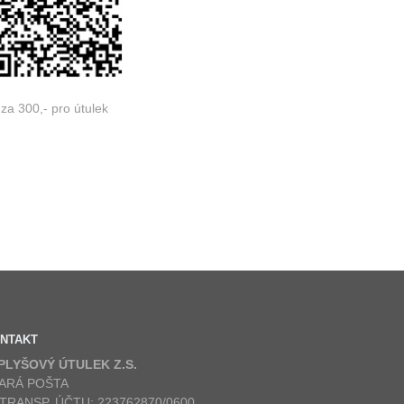
za 300,- pro útulek
NTAKT
 PLYŠOVÝ ÚTULEK Z.S.
ARÁ POŠTA
 TRANSP. ÚČTU: 223762870/0600