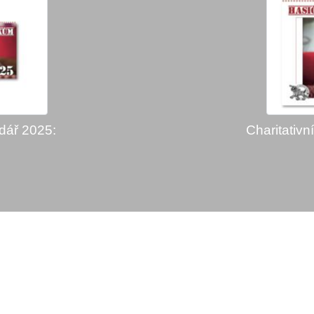
ndář 2025:
Charitativn