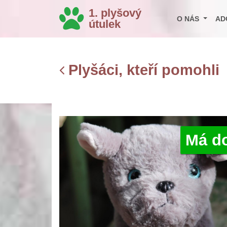
1. plyšový
O NÁS
AD
útulek
Plyšáci, kteří pomohli
Má d