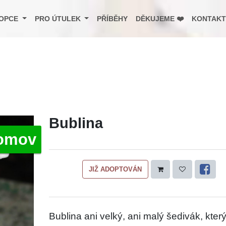
OPCE
PRO ÚTULEK
PŘÍBĚHY
DĚKUJEME ❤️
KONTAKT
Bublina
omov
JIŽ ADOPTOVÁN
Bublina ani velký, ani malý šedivák, kter