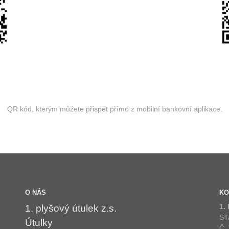
QR kód, kterým můžete přispět přímo z mobilní bankovní aplikace.
O NÁS
KO
1.
1. plyšový útulek z.s.
ST
Útulky
Č.