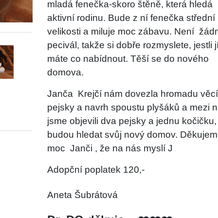
mladá fenečka-skoro štěně, která hledá
aktivní rodinu. Bude z ní fenečka střední
velikosti a miluje moc zábavu. Není
žád
pecivál, takže si dobře rozmyslete, jestli j
máte co nabídnout. Těší se do nového
domova.
Janča
Krejčí nám dovezla hromadu věcí
pejsky a navrh spoustu plyšáků a mezi n
jsme objevili dva pejsky a jednu kočičku, 
budou hledat svůj nový domov. Děkujem
moc
Janči , že na nás myslí
J
Adopční poplatek 120,-
Aneta Šubrátová