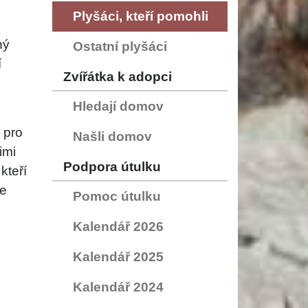
Plyšáci, kteří pomohli
ný
Ostatní plyšáci
í
Zvířátka k adopci
Hledají domov
 pro
Našli domov
imi
Podpora útulku
kteří
e
Pomoc útulku
Kalendář 2026
Kalendář 2025
Kalendář 2024