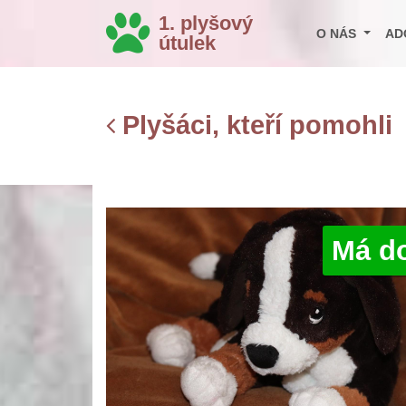
1. plyšový
O NÁS
AD
útulek
Plyšáci, kteří pomohli
Má d