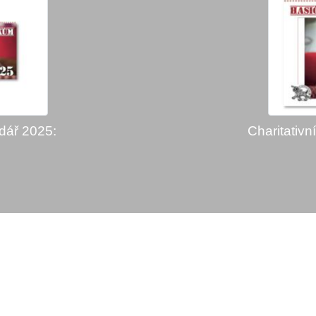
ndář 2025:
Charitativn