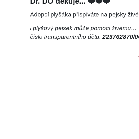
Dr. DO děkuje... ❤️❤️❤️
Adopcí plyšáka přispíváte na pejsky živé
i plyšový pejsek může pomoci živému…
číslo transparentního účtu:
223762870/0