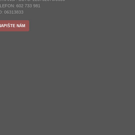
LEFON: 602 733 981
O: 06313833
NAPIŠTE NÁM