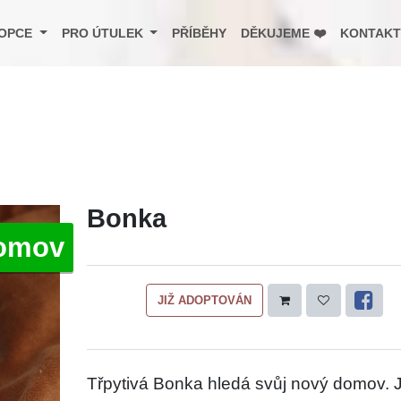
OPCE
PRO ÚTULEK
PŘÍBĚHY
DĚKUJEME ❤️
KONTAKT
Bonka
omov
JIŽ ADOPTOVÁN
Třpytivá Bonka hledá svůj nový domov. J