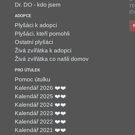
Dr. DO - kdo jsem
TE
IČ
ADOPCE
Plyšáci k adopci
Plyšáci, kteří pomohli
Ostatní plyšáci
Živá zvířátka k adopci
Živá zvířátka co našli domov
PRO ÚTULEK
Pomoc útulku
Kalendář 2026 ❤️❤️
Kalendář 2025 ❤️❤️
Kalendář 2024 ❤️❤️
Kalendář 2023 ❤️❤️
Kalendář 2022 ❤️❤️
Kalendář 2021 ❤️❤️