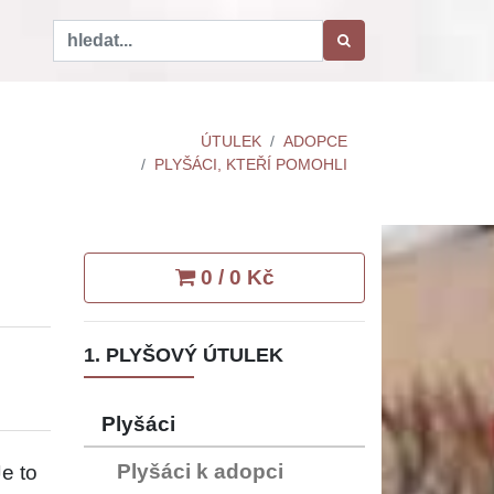
ÚTULEK
ADOPCE
PLYŠÁCI, KTEŘÍ POMOHLI
0 / 0 Kč
1. PLYŠOVÝ ÚTULEK
Plyšáci
Plyšáci k adopci
e to