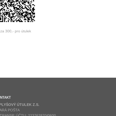
za 300,- pro útulek
NTAKT
 PLYŠOVÝ ÚTULEK Z.S.
ARÁ POŠTA
 TRANSP. ÚČTU: 223762870/0600