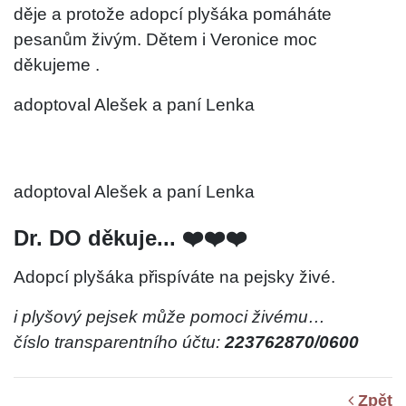
děje a protože adopcí plyšáka pomáháte
pesanům živým. Dětem i Veronice moc
děkujeme .
adoptoval Alešek a paní Lenka
adoptoval Alešek a paní Lenka
Dr. DO děkuje... ❤️❤️❤️
Adopcí plyšáka přispíváte na pejsky živé.
i plyšový pejsek může pomoci živému…
číslo transparentního účtu:
223762870/0600
Zpět