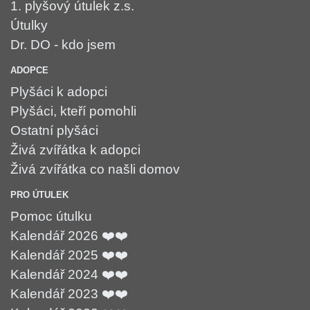
1. plyšový útulek z.s.
Útulky
Dr. DO - kdo jsem
ADOPCE
Plyšáci k adopci
Plyšáci, kteří pomohli
Ostatní plyšáci
Živá zvířátka k adopci
Živá zvířátka co našli domov
PRO ÚTULEK
Pomoc útulku
Kalendář 2026 ❤️❤️
Kalendář 2025 ❤️❤️
Kalendář 2024 ❤️❤️
Kalendář 2023 ❤️❤️