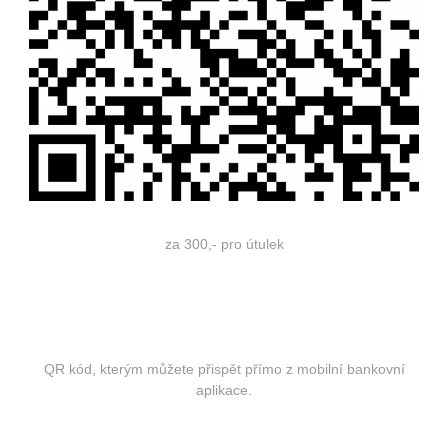
za 300,- pro útulek
QR kód, kterým můžete přispět přímo z mobilní bankovní
aplikace.