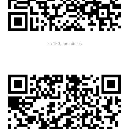
za 150,- pro útulek