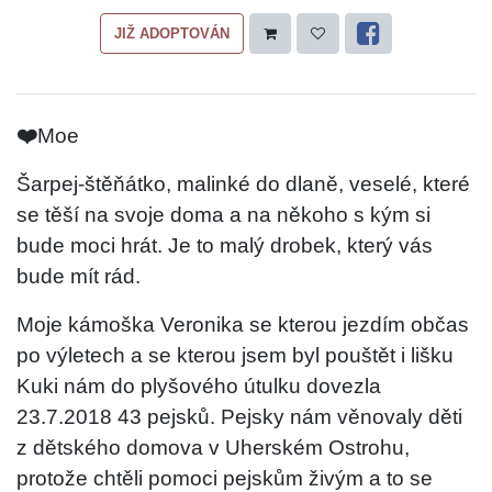
JIŽ ADOPTOVÁN
❤️
Moe
Šarpej-štěňátko, malinké do dlaně, veselé, které
se těší na svoje doma a na někoho s kým si
bude moci hrát. Je to malý drobek, který vás
bude mít rád.
Moje kámoška Veronika se kterou jezdím občas
po výletech a se kterou jsem byl pouštět i lišku
Kuki nám do plyšového útulku dovezla
23.7.2018 43 pejsků. Pejsky nám věnovaly děti
z dětského domova v Uherském Ostrohu,
protože chtěli pomoci pejskům živým a to se