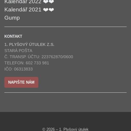
Kalendář 2022 ❤️❤️
Kalendář 2021 ❤️❤️
Gump
KONTAKT
1. PLYŠOVÝ ÚTULEK Z.S.
STARÁ POŠTA
Č. TRANSP. ÚČTU: 223762870/0600
TELEFON: 602 733 981
IČO: 06313833
NAPIŠTE NÁM
© 2026 – 1. Plyšový útulek