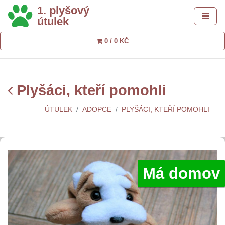
1. plyšový
Toggle 
útulek
0 / 0 KČ
Plyšáci, kteří pomohli
ÚTULEK
ADOPCE
PLYŠÁCI, KTEŘÍ POMOHLI
Má domov