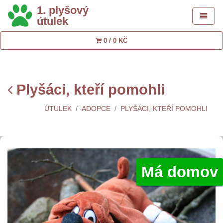
1. plyšový
Toggle 
útulek
0 / 0 KČ
Plyšáci, kteří pomohli
ÚTULEK
ADOPCE
PLYŠÁCI, KTEŘÍ POMOHLI
Má domov