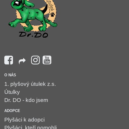
O NÁS
1. plyšový útulek z.s.
Útulky
Dr. DO - kdo jsem
ADOPCE
Plyšáci k adopci
Plyšáci, kteří pomohli