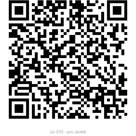
za 150,- pro útulek