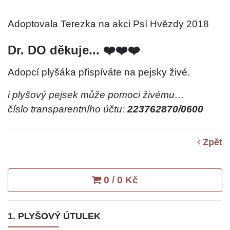
Adoptovala Terezka na akci Psí Hvězdy 2018
Dr. DO děkuje... ❤️❤️❤️
Adopcí plyšáka přispíváte na pejsky živé.
i plyšový pejsek může pomoci živému…
číslo transparentního účtu:
223762870/0600
Zpět
0 / 0 Kč
1. PLYŠOVÝ ÚTULEK