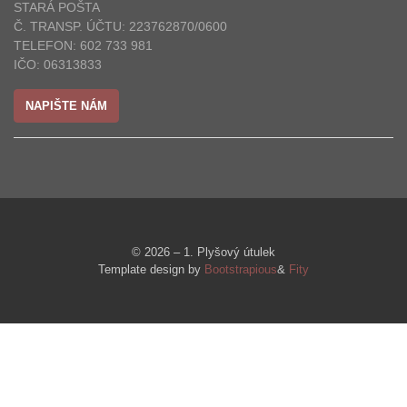
STARÁ POŠTA
Č. TRANSP. ÚČTU: 223762870/0600
TELEFON: 602 733 981
IČO: 06313833
NAPIŠTE NÁM
© 2026 – 1. Plyšový útulek
Template design by
Bootstrapious
&
Fity