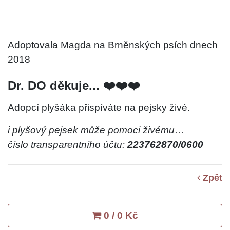
Adoptovala Magda na Brněnských psích dnech
2018
Dr. DO děkuje... ❤️❤️❤️
Adopcí plyšáka přispíváte na pejsky živé.
i plyšový pejsek může pomoci živému…
číslo transparentního účtu:
223762870/0600
Zpět
0 / 0 Kč