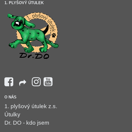
1. PLYŠOVÝ ÚTULEK
O NÁS
1. plyšový útulek z.s.
Útulky
Dr. DO - kdo jsem