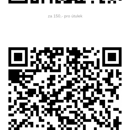
za 150,- pro útulek