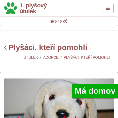
1. plyšový
Toggle 
útulek
0 / 0 KČ
Plyšáci, kteří pomohli
ÚTULEK
ADOPCE
PLYŠÁCI, KTEŘÍ POMOHLI
Má domov