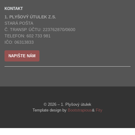
KONTAKT
1. PLYŠOVÝ ÚTULEK Z.S.
STARÁ POŠTA
Č. TRANSP. ÚČTU: 223762870/0600
TELEFON: 602 733 981
IČO: 06313833
NAPIŠTE NÁM
© 2026 – 1. Plyšový útulek
Template design by
Bootstrapious
&
Fity