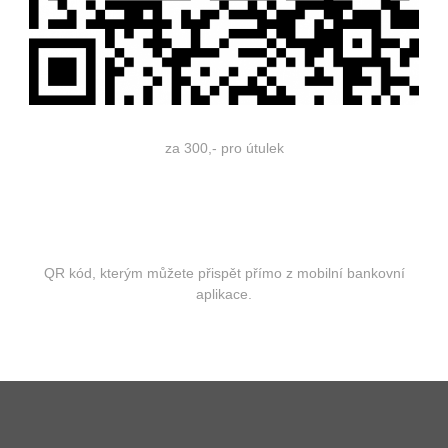
za 300,- pro útulek
QR kód, kterým můžete přispět přímo z mobilní bankovní
aplikace.