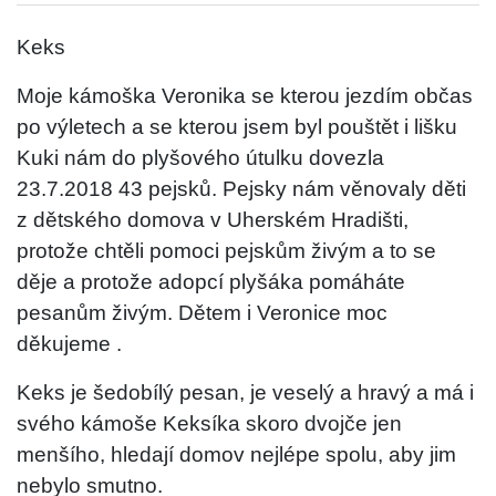
Keks
Moje kámoška Veronika se kterou jezdím občas
po výletech a se kterou jsem byl pouštět i lišku
Kuki nám do plyšového útulku dovezla
23.7.2018 43 pejsků. Pejsky nám věnovaly děti
z dětského domova v Uherském Hradišti,
protože chtěli pomoci pejskům živým a to se
děje a protože adopcí plyšáka pomáháte
pesanům živým. Dětem i Veronice moc
děkujeme .
Keks je šedobílý pesan, je veselý a hravý a má i
svého kámoše Keksíka skoro dvojče jen
menšího, hledají domov nejlépe spolu, aby jim
nebylo smutno.