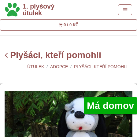
1. plyšový
Toggle 
útulek
0 / 0 KČ
Plyšáci, kteří pomohli
ÚTULEK
ADOPCE
PLYŠÁCI, KTEŘÍ POMOHLI
Má domov