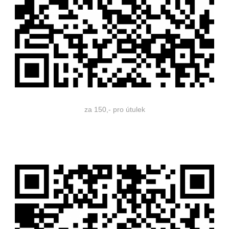
za 150,- pro útulek