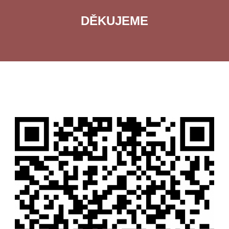
DĚKUJEME