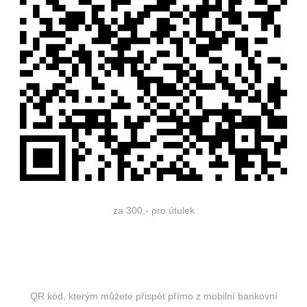
za 300,- pro útulek
QR kód, kterým můžete přispět přímo z mobilní bankovní