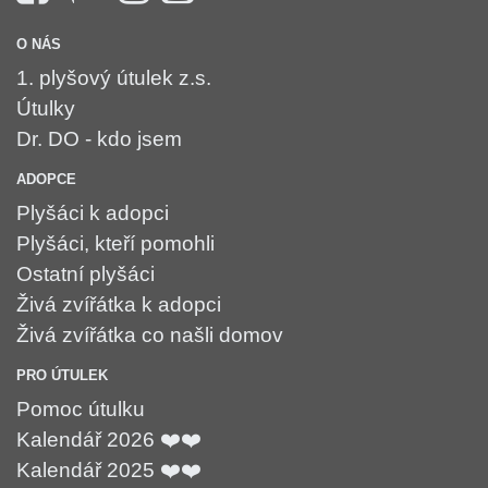
O NÁS
1. plyšový útulek z.s.
Útulky
Dr. DO - kdo jsem
ADOPCE
Plyšáci k adopci
Plyšáci, kteří pomohli
Ostatní plyšáci
Živá zvířátka k adopci
Živá zvířátka co našli domov
PRO ÚTULEK
Pomoc útulku
Kalendář 2026 ❤️❤️
Kalendář 2025 ❤️❤️