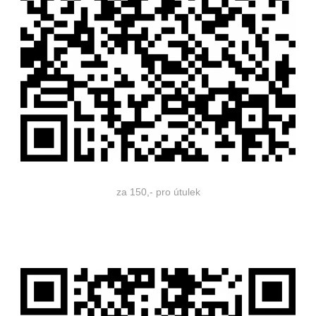
za 150,- pro útulek