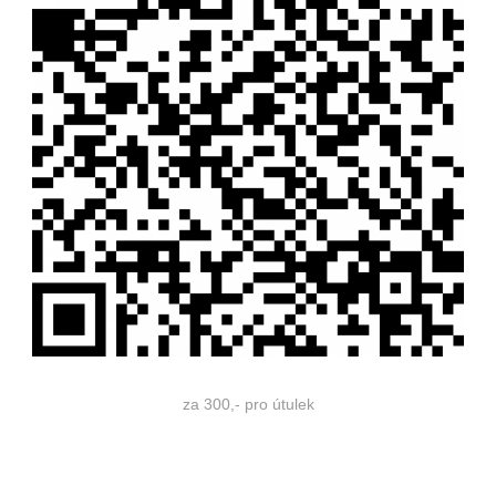
za 300,- pro útulek