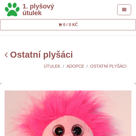
1. plyšový
Toggle 
útulek
0 / 0 KČ
Ostatní plyšáci
ÚTULEK
ADOPCE
OSTATNÍ PLYŠÁCI