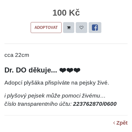
100 Kč
ADOPTOVAT
cca 22cm
Dr. DO děkuje... ❤️❤️❤️
Adopcí plyšáka přispíváte na pejsky živé.
i plyšový pejsek může pomoci živému…
číslo transparentního účtu:
223762870/0600
Zpět