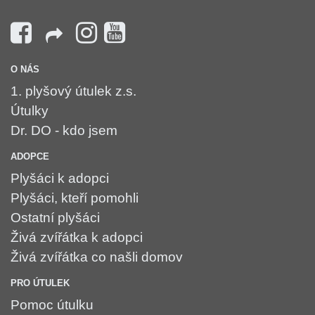
O NÁS
1. plyšový útulek z.s.
Útulky
Dr. DO - kdo jsem
ADOPCE
Plyšáci k adopci
Plyšáci, kteří pomohli
Ostatní plyšáci
Živá zvířátka k adopci
Živá zvířátka co našli domov
PRO ÚTULEK
Pomoc útulku