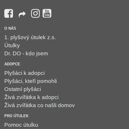
O NÁS
1. plyšový útulek z.s.
Útulky
Dr. DO - kdo jsem
ADOPCE
Plyšáci k adopci
Plyšáci, kteří pomohli
Ostatní plyšáci
Živá zvířátka k adopci
Živá zvířátka co našli domov
PRO ÚTULEK
Pomoc útulku