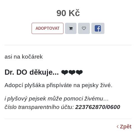
90 Kč
ADOPTOVAT
asi na kočárek
Dr. DO děkuje... ❤️❤️❤️
Adopcí plyšáka přispíváte na pejsky živé.
i plyšový pejsek může pomoci živému…
číslo transparentního účtu:
223762870/0600
Zpět