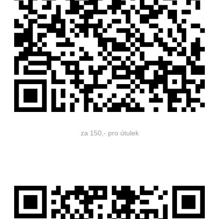
za 150,- pro útulek