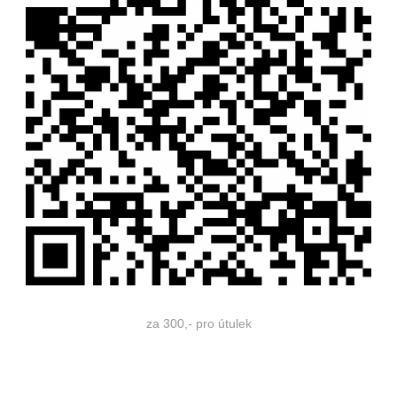
za 300,- pro útulek