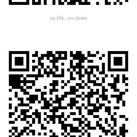
za 150,- pro útulek