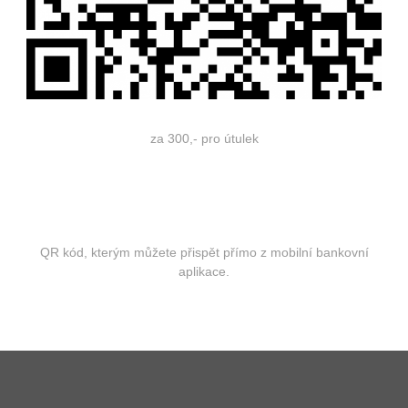
za 300,- pro útulek
QR kód, kterým můžete přispět přímo z mobilní bankovní
aplikace.