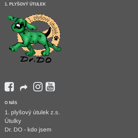
1. PLYŠOVÝ ÚTULEK
O NÁS
1. plyšový útulek z.s.
Útulky
Dr. DO - kdo jsem