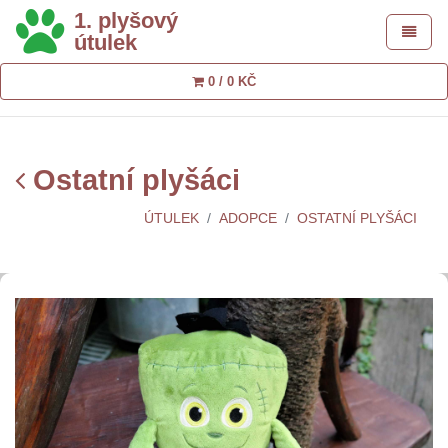
1. plyšový
Toggle 
útulek
0 / 0 KČ
Ostatní plyšáci
ÚTULEK
ADOPCE
OSTATNÍ PLYŠÁCI