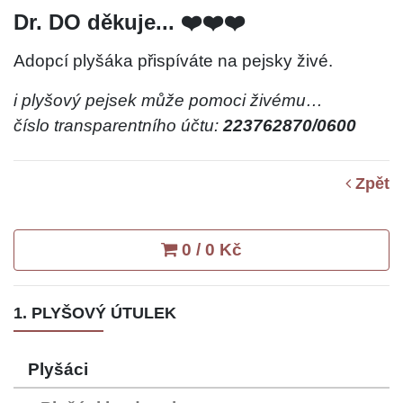
Dr. DO děkuje... ❤️❤️❤️
Adopcí plyšáka přispíváte na pejsky živé.
i plyšový pejsek může pomoci živému…
číslo transparentního účtu:
223762870/0600
Zpět
0 / 0 Kč
1. PLYŠOVÝ ÚTULEK
Plyšáci