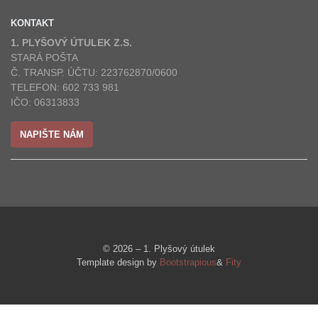
KONTAKT
1. PLYŠOVÝ ÚTULEK Z.S.
STARÁ POŠTA
Č. TRANSP. ÚČTU: 223762870/0600
TELEFON: 602 733 981
IČO: 06313833
NAPIŠTE NÁM
© 2026 – 1. Plyšový útulek
Template design by
Bootstrapious
&
Fity