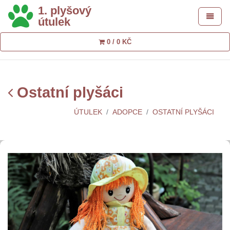
1. plyšový
Toggle 
útulek
0 / 0 KČ
Ostatní plyšáci
ÚTULEK
ADOPCE
OSTATNÍ PLYŠÁCI