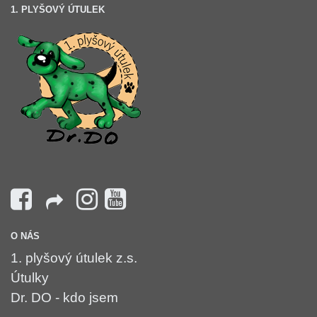
1. PLYŠOVÝ ÚTULEK
O NÁS
1. plyšový útulek z.s.
Útulky
Dr. DO - kdo jsem