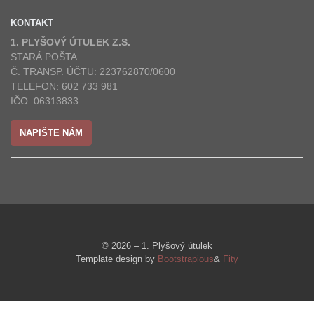
KONTAKT
1. PLYŠOVÝ ÚTULEK Z.S.
STARÁ POŠTA
Č. TRANSP. ÚČTU: 223762870/0600
TELEFON: 602 733 981
IČO: 06313833
NAPIŠTE NÁM
© 2026 – 1. Plyšový útulek
Template design by
Bootstrapious
&
Fity