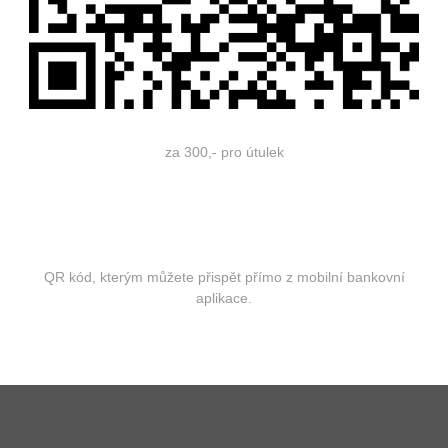
za 300,- pro útulek
QR kód, kterým můžete přispět přímo z mobilní bankovní
aplikace.