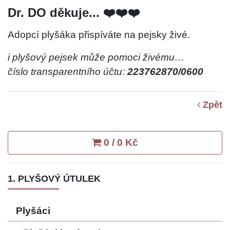
Dr. DO děkuje... ❤️❤️❤️
Adopcí plyšáka přispíváte na pejsky živé.
i plyšový pejsek může pomoci živému…
číslo transparentního účtu:
223762870/0600
Zpět
0 / 0 Kč
1. PLYŠOVÝ ÚTULEK
Plyšáci