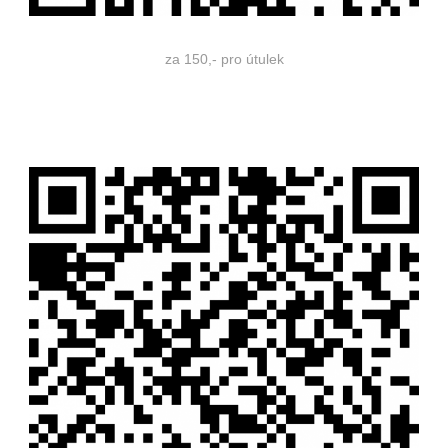
za 150,- pro útulek