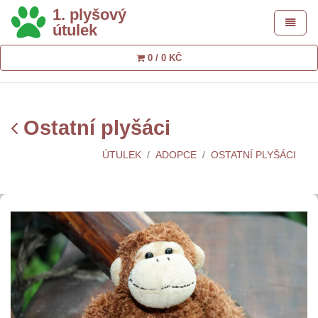
1. plyšový
Toggle 
útulek
0 / 0 KČ
Ostatní plyšáci
ÚTULEK
ADOPCE
OSTATNÍ PLYŠÁCI