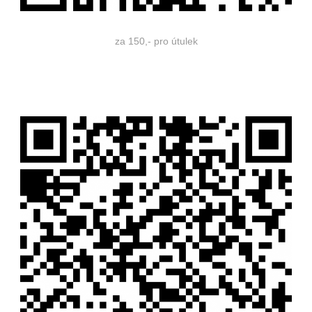
za 150,- pro útulek