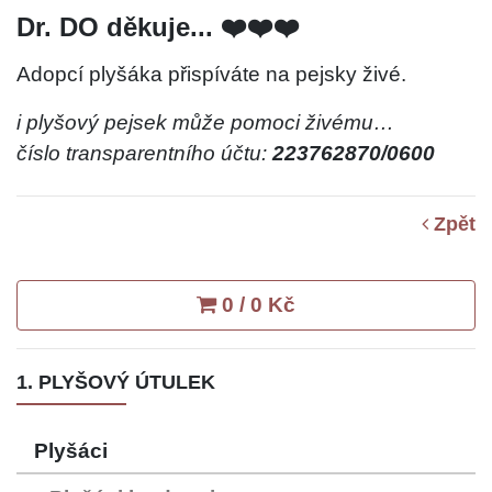
Dr. DO děkuje... ❤️❤️❤️
Adopcí plyšáka přispíváte na pejsky živé.
i plyšový pejsek může pomoci živému…
číslo transparentního účtu:
223762870/0600
Zpět
0 / 0 Kč
1. PLYŠOVÝ ÚTULEK
Plyšáci