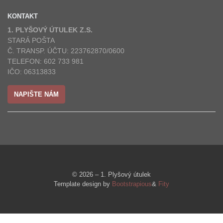
KONTAKT
1. PLYŠOVÝ ÚTULEK Z.S.
STARÁ POŠTA
Č. TRANSP. ÚČTU: 223762870/0600
TELEFON: 602 733 981
IČO: 06313833
NAPIŠTE NÁM
© 2026 – 1. Plyšový útulek
Template design by
Bootstrapious
&
Fity