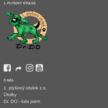
1. PLYŠOVÝ ÚTULEK
O NÁS
1. plyšový útulek z.s.
Útulky
Dr. DO - kdo jsem