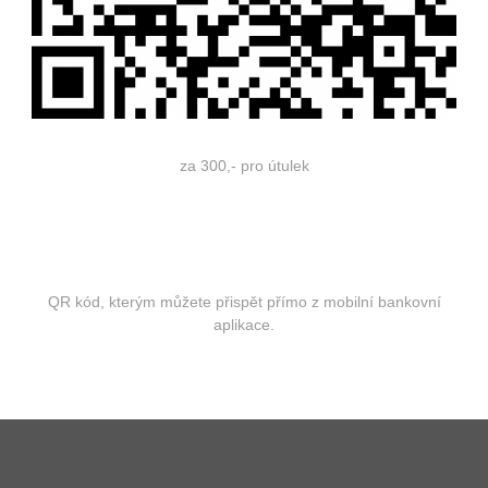
za 300,- pro útulek
QR kód, kterým můžete přispět přímo z mobilní bankovní
aplikace.