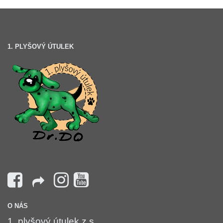
1. PLYŠOVÝ ÚTULEK
O NÁS
1. plyšový útulek z.s.