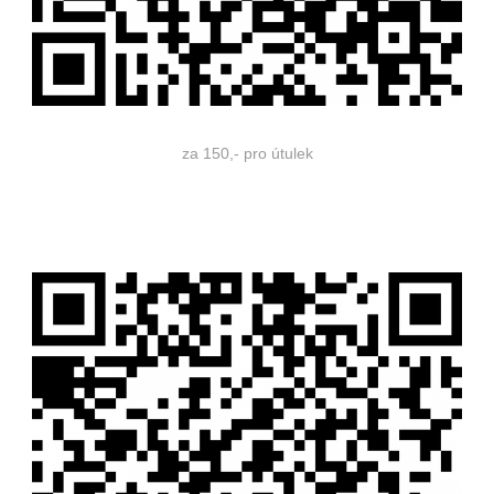
za 150,- pro útulek