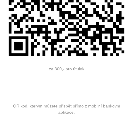
za 300,- pro útulek
QR kód, kterým můžete přispět přímo z mobilní bankovní
aplikace.