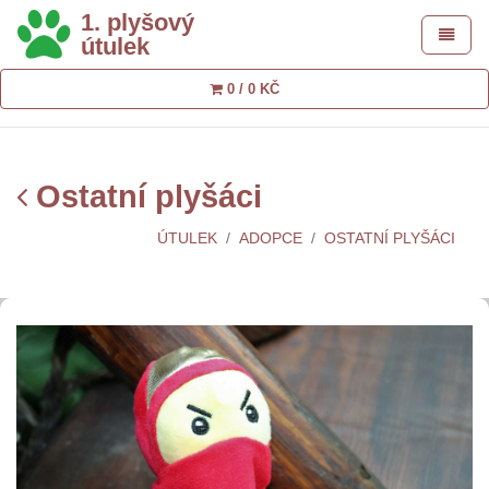
1. plyšový
Toggle 
útulek
0 / 0 KČ
Ostatní plyšáci
ÚTULEK
ADOPCE
OSTATNÍ PLYŠÁCI