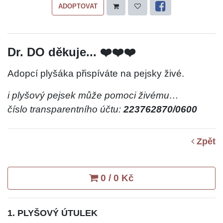
ADOPTOVAT
Dr. DO děkuje... ❤️❤️❤️
Adopcí plyšáka přispíváte na pejsky živé.
i plyšový pejsek může pomoci živému…
číslo transparentního účtu:
223762870/0600
Zpět
0 / 0 Kč
1. PLYŠOVÝ ÚTULEK