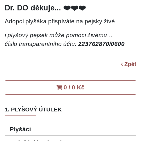
Dr. DO děkuje... ❤️❤️❤️
Adopcí plyšáka přispíváte na pejsky živé.
i plyšový pejsek může pomoci živému…
číslo transparentního účtu:
223762870/0600
Zpět
0 / 0 Kč
1. PLYŠOVÝ ÚTULEK
Plyšáci