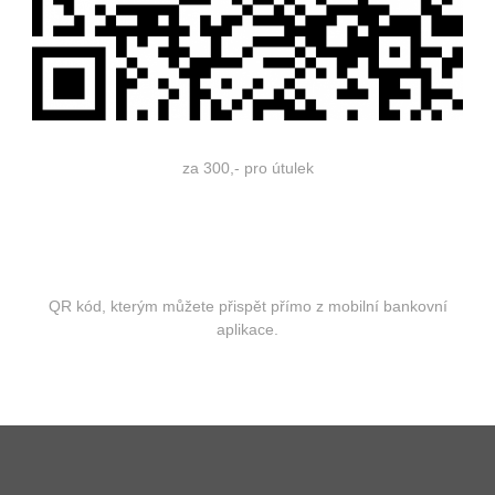
za 300,- pro útulek
QR kód, kterým můžete přispět přímo z mobilní bankovní
aplikace.