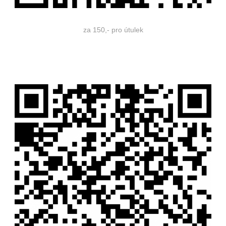
za 150,- pro útulek