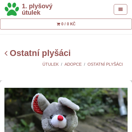
1. plyšový
Toggle 
útulek
0 / 0 KČ
Ostatní plyšáci
ÚTULEK
ADOPCE
OSTATNÍ PLYŠÁCI