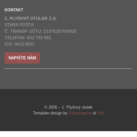
KONTAKT
1. PLYŠOVÝ ÚTULEK Z.S.
STARÁ POŠTA
Č. TRANSP. ÚČTU: 223762870/0600
TELEFON: 602 733 981
IČO: 06313833
NAPIŠTE NÁM
© 2026 – 1. Plyšový útulek
Template design by
Bootstrapious
&
Fity