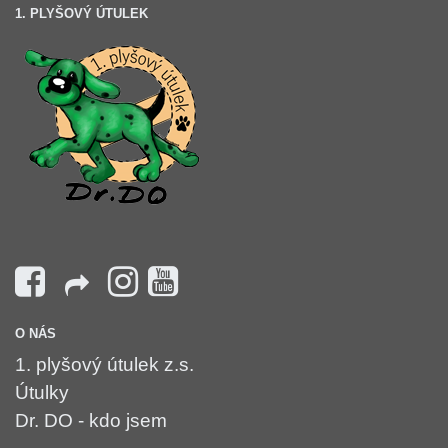
1. PLYŠOVÝ ÚTULEK
O NÁS
1. plyšový útulek z.s.
Útulky
Dr. DO - kdo jsem