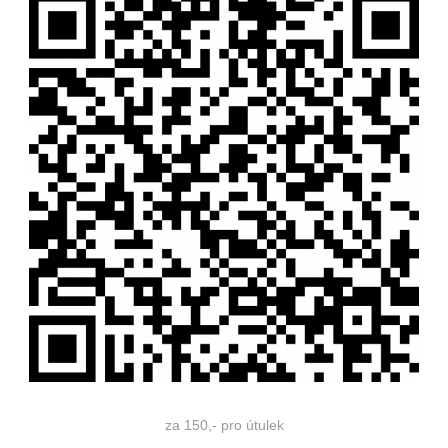
za 150,- pro útulek