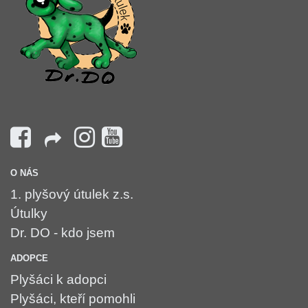
O NÁS
1. plyšový útulek z.s.
Útulky
Dr. DO - kdo jsem
ADOPCE
Plyšáci k adopci
Plyšáci, kteří pomohli