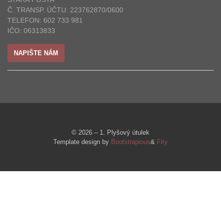
Č. TRANSP. ÚČTU: 223762870/0600
TELEFON: 602 733 981
IČO: 06313833
NAPIŠTE NÁM
© 2026 – 1. Plyšový útulek
Template design by
Bootstrapious
&
Fity