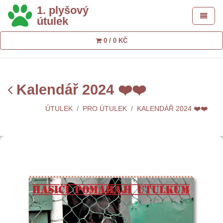
1. plyšový
Toggle 
útulek
0 / 0 KČ
Kalendář 2024 ❤️❤️
ÚTULEK
PRO ÚTULEK
KALENDÁŘ 2024 ❤️❤️