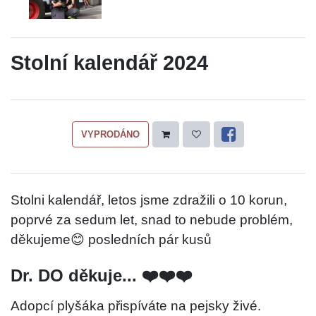
Stolní kalendář 2024
VYPRODÁNO
Stolni kalendář, letos jsme zdražili o 10 korun,
poprvé za sedum let, snad to nebude problém,
děkujeme😊 posledních pár kusů
Dr. DO děkuje... ❤️❤️❤️
Adopcí plyšáka přispíváte na pejsky živé.