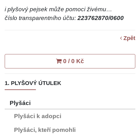
i plyšový pejsek může pomoci živému…
číslo transparentního účtu:
223762870/0600
Zpět
0 / 0 Kč
1. PLYŠOVÝ ÚTULEK
Plyšáci
Plyšáci k adopci
Plyšáci, kteří pomohli