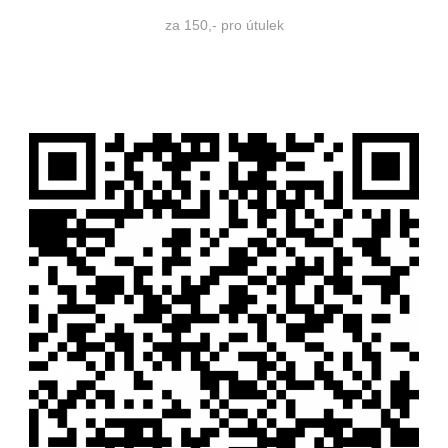
za 150,- pro útulek