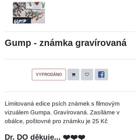
Gump - známka gravírovaná
VYPRODÁNO
Limitovaná edice psích známek s filmovým
vizuálem Gumpa. Gravírovaná. Zasíláme v
obálce, poštovné pro známku je 25 Kč
Dr. DO děkuje... ❤️❤️❤️