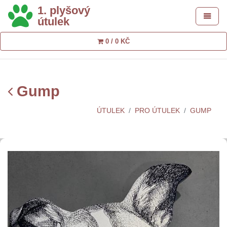
1. plyšový
Toggle 
útulek
0 / 0 KČ
Gump
ÚTULEK
PRO ÚTULEK
GUMP