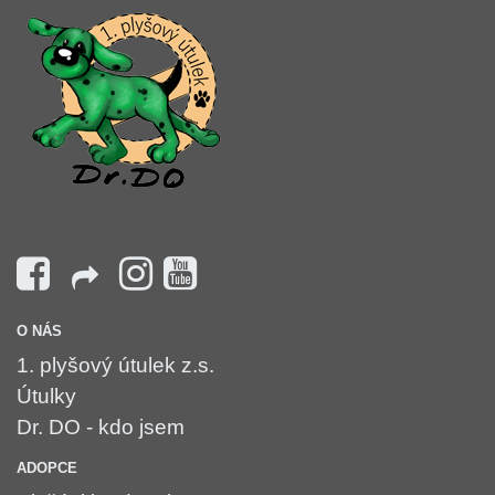
O NÁS
1. plyšový útulek z.s.
Útulky
Dr. DO - kdo jsem
ADOPCE