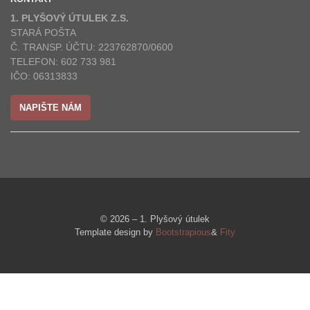
1. PLYŠOVÝ ÚTULEK Z.S.
STARÁ POŠTA
Č. TRANSP. ÚČTU: 223762870/0600
TELEFON: 602 733 981
IČO: 06313833
NAPIŠTE NÁM
© 2026 – 1. Plyšový útulek
Template design by
Bootstrapious
&
Fity