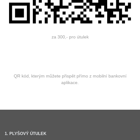
za 300,- pro útulek
QR kód, kterým můžete přispět přímo z mobilní bankovní
aplikace.
1. PLYŠOVÝ ÚTULEK