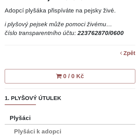
Adopcí plyšáka přispíváte na pejsky živé.
i plyšový pejsek může pomoci živému…
číslo transparentního účtu:
223762870/0600
Zpět
0 / 0 Kč
1. PLYŠOVÝ ÚTULEK
Plyšáci
Plyšáci k adopci